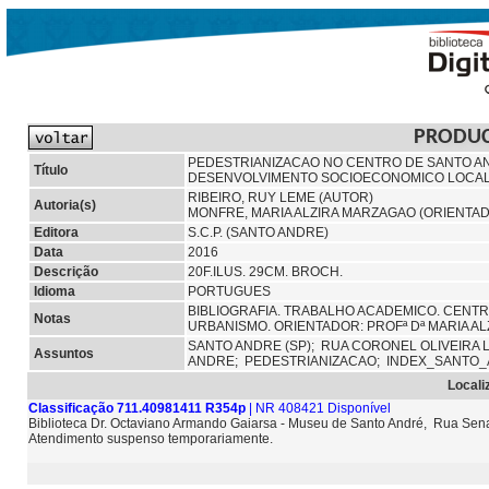
PRODU
PEDESTRIANIZACAO NO CENTRO DE SANTO AND
Título
DESENVOLVIMENTO SOCIOECONOMICO LOCA
RIBEIRO, RUY LEME (AUTOR)
Autoria(s)
MONFRE, MARIA ALZIRA MARZAGAO (ORIENTA
Editora
S.C.P. (SANTO ANDRE)
Data
2016
Descrição
20F.ILUS. 29CM. BROCH.
Idioma
PORTUGUES
BIBLIOGRAFIA. TRABALHO ACADEMICO. CENTR
Notas
URBANISMO. ORIENTADOR: PROFª Dª MARIA A
SANTO ANDRE (SP);
RUA CORONEL OLIVEIRA L
Assuntos
ANDRE;
PEDESTRIANIZACAO;
INDEX_SANTO_
Locali
Classificação 711.40981411 R354p
| NR 408421 Disponível
Biblioteca Dr. Octaviano Armando Gaiarsa - Museu de Santo André, Rua Sena
Atendimento suspenso temporariamente.