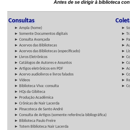
Antes de se dirigir à biblioteca c
Consultas
Cole
► Ampla (home)
► So
► Somente Documentos digitais
► Tr
► Consulta Avançada
► Pa
► Acervos das Bibliotecas
► Au
► Acervos das Bibliotecas (especificado)
► Lis
► Livros Eletrônicos
► Col
► Catálogos de Autores e Assuntos
► Co
► Artigos eletrônicos em PDF
► Ac
► Acervo audiolivros e livros falados
► Co
► Vídeos
► Re
► Biblioteca Viva: consulta
► Co
► HQs da Gibiteca
► Produção Acadêmica
► Crônicas de Nair Lacerda
► Pinacoteca de Santo André
► Consulta de Artigos (somente referência bibliográfica)
► Biblioteca Paulo Freire
► Totem Biblioteca Nair Lacerda