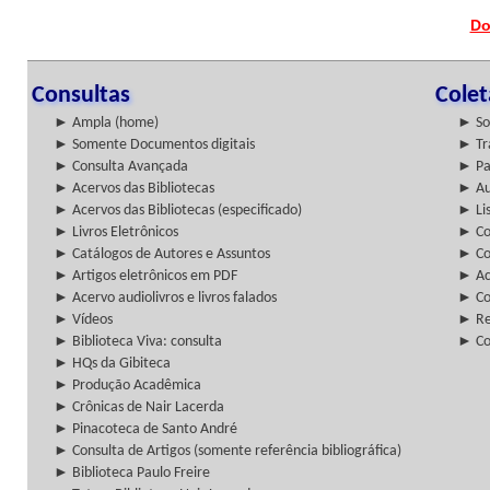
Do
Consultas
Cole
► Ampla (home)
► So
► Somente Documentos digitais
► Tr
► Consulta Avançada
► Pa
► Acervos das Bibliotecas
► Au
► Acervos das Bibliotecas (especificado)
► Lis
► Livros Eletrônicos
► Col
► Catálogos de Autores e Assuntos
► Co
► Artigos eletrônicos em PDF
► Ac
► Acervo audiolivros e livros falados
► Co
► Vídeos
► Re
► Biblioteca Viva: consulta
► Co
► HQs da Gibiteca
► Produção Acadêmica
► Crônicas de Nair Lacerda
► Pinacoteca de Santo André
► Consulta de Artigos (somente referência bibliográfica)
► Biblioteca Paulo Freire