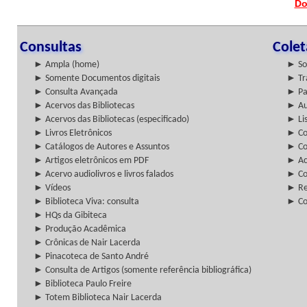
Do
Consultas
Cole
► Ampla (home)
► So
► Somente Documentos digitais
► Tr
► Consulta Avançada
► Pa
► Acervos das Bibliotecas
► Au
► Acervos das Bibliotecas (especificado)
► Lis
► Livros Eletrônicos
► Col
► Catálogos de Autores e Assuntos
► Co
► Artigos eletrônicos em PDF
► Ac
► Acervo audiolivros e livros falados
► Co
► Vídeos
► Re
► Biblioteca Viva: consulta
► Co
► HQs da Gibiteca
► Produção Acadêmica
► Crônicas de Nair Lacerda
► Pinacoteca de Santo André
► Consulta de Artigos (somente referência bibliográfica)
► Biblioteca Paulo Freire
► Totem Biblioteca Nair Lacerda