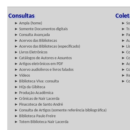
Consultas
Cole
► Ampla (home)
► So
► Somente Documentos digitais
► Tr
► Consulta Avançada
► Pa
► Acervos das Bibliotecas
► Au
► Acervos das Bibliotecas (especificado)
► Lis
► Livros Eletrônicos
► Col
► Catálogos de Autores e Assuntos
► Co
► Artigos eletrônicos em PDF
► Ac
► Acervo audiolivros e livros falados
► Co
► Vídeos
► Re
► Biblioteca Viva: consulta
► Co
► HQs da Gibiteca
► Produção Acadêmica
► Crônicas de Nair Lacerda
► Pinacoteca de Santo André
► Consulta de Artigos (somente referência bibliográfica)
► Biblioteca Paulo Freire
► Totem Biblioteca Nair Lacerda