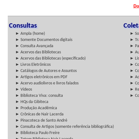
Do
Consultas
Cole
► Ampla (home)
► So
► Somente Documentos digitais
► Tr
► Consulta Avançada
► Pa
► Acervos das Bibliotecas
► Au
► Acervos das Bibliotecas (especificado)
► Lis
► Livros Eletrônicos
► Col
► Catálogos de Autores e Assuntos
► Co
► Artigos eletrônicos em PDF
► Ac
► Acervo audiolivros e livros falados
► Co
► Vídeos
► Re
► Biblioteca Viva: consulta
► Co
► HQs da Gibiteca
► Produção Acadêmica
► Crônicas de Nair Lacerda
► Pinacoteca de Santo André
► Consulta de Artigos (somente referência bibliográfica)
► Biblioteca Paulo Freire