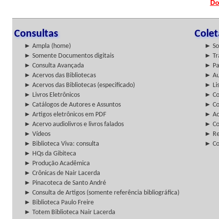
Do
Consultas
Cole
► Ampla (home)
► So
► Somente Documentos digitais
► Tr
► Consulta Avançada
► Pa
► Acervos das Bibliotecas
► Au
► Acervos das Bibliotecas (especificado)
► Lis
► Livros Eletrônicos
► Col
► Catálogos de Autores e Assuntos
► Co
► Artigos eletrônicos em PDF
► Ac
► Acervo audiolivros e livros falados
► Co
► Vídeos
► Re
► Biblioteca Viva: consulta
► Co
► HQs da Gibiteca
► Produção Acadêmica
► Crônicas de Nair Lacerda
► Pinacoteca de Santo André
► Consulta de Artigos (somente referência bibliográfica)
► Biblioteca Paulo Freire
► Totem Biblioteca Nair Lacerda