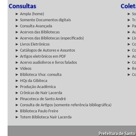
Consultas
Cole
► Ampla (home)
► So
► Somente Documentos digitais
► Tr
► Consulta Avançada
► Pa
► Acervos das Bibliotecas
► Au
► Acervos das Bibliotecas (especificado)
► Lis
► Livros Eletrônicos
► Col
► Catálogos de Autores e Assuntos
► Co
► Artigos eletrônicos em PDF
► Ac
► Acervo audiolivros e livros falados
► Co
► Vídeos
► Re
► Biblioteca Viva: consulta
► Co
► HQs da Gibiteca
► Produção Acadêmica
► Crônicas de Nair Lacerda
► Pinacoteca de Santo André
► Consulta de Artigos (somente referência bibliográfica)
► Biblioteca Paulo Freire
► Totem Biblioteca Nair Lacerda
Prefeitura de Santo 