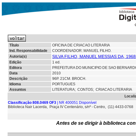
Título
OFICINA DE CRIACAO LITERARIA
Ind. Responsabilidade
COORDENADOR: MANUEL FILHO.
SILVA FILHO, MANUEL MESSIAS DA, 19
Autoria(s)
Edição
1 ed.
Editora
PREFEITURA DO MUNICIPIO DE SAO BERNAR
Data
2010
Descrição
96P. 21CM. BROCH.
Idioma
PORTUGUES
Assuntos
LITERATURA;
CONTOS; CRIACAO LITERARIA
Locali
Classificação 808.0469 OF3
| NR 400051 Disponível
Biblioteca Nair Lacerda, Praça IV Centenário, s/nº - Centro, (11) 4433-0768
Antes de se dirigir à biblioteca c