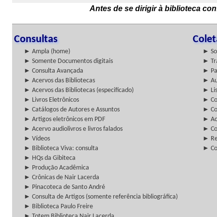
Antes de se dirigir à biblioteca c
Consultas
Cole
► Ampla (home)
► So
► Somente Documentos digitais
► Tr
► Consulta Avançada
► Pa
► Acervos das Bibliotecas
► Au
► Acervos das Bibliotecas (especificado)
► Lis
► Livros Eletrônicos
► Col
► Catálogos de Autores e Assuntos
► Co
► Artigos eletrônicos em PDF
► Ac
► Acervo audiolivros e livros falados
► Co
► Vídeos
► Re
► Biblioteca Viva: consulta
► Co
► HQs da Gibiteca
► Produção Acadêmica
► Crônicas de Nair Lacerda
► Pinacoteca de Santo André
► Consulta de Artigos (somente referência bibliográfica)
► Biblioteca Paulo Freire
► Totem Biblioteca Nair Lacerda