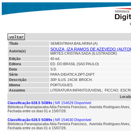
Título
SEMENTINHA BAILARINA (A)
SOUZA, IZA RAMOS DE AZEVEDO (AUTO
Autoria(s)
MIRTES CRISTINA SADA (ILUSTRADOR)
Edição
40 ed.
Editora
ED. DO BRASIL (SAO PAULO)
Data
S.D.
Série
PARA-DIDATICA ZIPT-ZAPT
Descrição
30P. ILUS. 24CM. BROCH.
Idioma
PORTUGUES
Assuntos
LITERATURA INFANTOJUVENIL;
FICCAO; ESCR
Locali
Classificação 028.5 SO89s
| NR 154629 Disponível
Biblioteca Paranapiacaba Abia Ferreira Francisco, Avenida Rodrigues Alves,
Fechada entre os dias 01 e 15/07/26.
Classificação 028.5 SO89s
| NR 154630 Disponível
Biblioteca Paranapiacaba Abia Ferreira Francisco, Avenida Rodrigues Alves,
Fechada entre os dias 01 e 15/07/26.