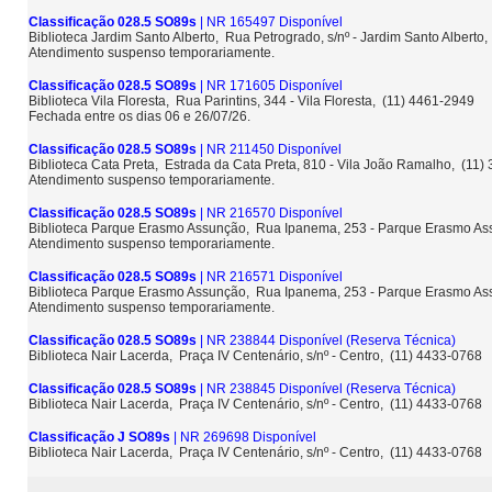
Classificação 028.5 SO89s
| NR 165497 Disponível
Biblioteca Jardim Santo Alberto, Rua Petrogrado, s/nº - Jardim Santo Albert
Atendimento suspenso temporariamente.
Classificação 028.5 SO89s
| NR 171605 Disponível
Biblioteca Vila Floresta, Rua Parintins, 344 - Vila Floresta, (11) 4461-2949
Fechada entre os dias 06 e 26/07/26.
Classificação 028.5 SO89s
| NR 211450 Disponível
Biblioteca Cata Preta, Estrada da Cata Preta, 810 - Vila João Ramalho, (11
Atendimento suspenso temporariamente.
Classificação 028.5 SO89s
| NR 216570 Disponível
Biblioteca Parque Erasmo Assunção, Rua Ipanema, 253 - Parque Erasmo A
Atendimento suspenso temporariamente.
Classificação 028.5 SO89s
| NR 216571 Disponível
Biblioteca Parque Erasmo Assunção, Rua Ipanema, 253 - Parque Erasmo A
Atendimento suspenso temporariamente.
Classificação 028.5 SO89s
| NR 238844 Disponível
(Reserva Técnica)
Biblioteca Nair Lacerda, Praça IV Centenário, s/nº - Centro, (11) 4433-0768
Classificação 028.5 SO89s
| NR 238845 Disponível
(Reserva Técnica)
Biblioteca Nair Lacerda, Praça IV Centenário, s/nº - Centro, (11) 4433-0768
Classificação J SO89s
| NR 269698 Disponível
Biblioteca Nair Lacerda, Praça IV Centenário, s/nº - Centro, (11) 4433-0768