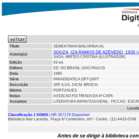
Título
SEMENTINHA BAILARINA (A)
SOUZA, IZA RAMOS DE AZEVEDO, 1926 
Autoria(s)
SADA, MIRTES CRISTINA (ILUSTRADOR)
Edição
43 ed.
Editora
ED. DO BRASIL (SAO PAULO)
Data
1985
Série
PARADIDATICA ZIPT-ZAPT
Descrição
30P. ILUS. 24CM. BROCH.
Idioma
PORTUGUES
Notas
A EDICAO FOI TIRADA DA 4ª CAPA
Assuntos
LITERATURA INFANTOJUVENIL;
FICCAO; ESCR
Locali
Classificação J SO89S
| NR 267178 Disponível
Biblioteca Nair Lacerda, Praça IV Centenário, s/nº - Centro, (11) 4433-0768
Antes de se dirigir à biblioteca c