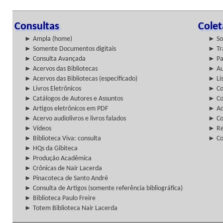
Consultas
Cole
► Ampla (home)
► So
► Somente Documentos digitais
► Tr
► Consulta Avançada
► Pa
► Acervos das Bibliotecas
► Au
► Acervos das Bibliotecas (especificado)
► Lis
► Livros Eletrônicos
► Col
► Catálogos de Autores e Assuntos
► Co
► Artigos eletrônicos em PDF
► Ac
► Acervo audiolivros e livros falados
► Co
► Vídeos
► Re
► Biblioteca Viva: consulta
► Co
► HQs da Gibiteca
► Produção Acadêmica
► Crônicas de Nair Lacerda
► Pinacoteca de Santo André
► Consulta de Artigos (somente referência bibliográfica)
► Biblioteca Paulo Freire
► Totem Biblioteca Nair Lacerda