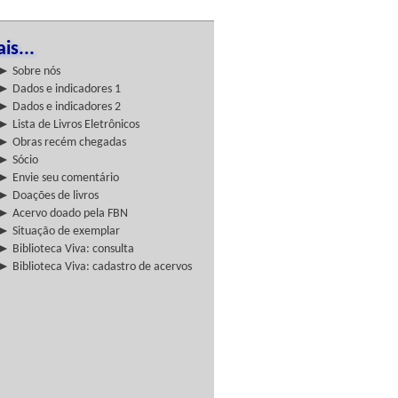
is...
► Sobre nós
► Dados e indicadores 1
► Dados e indicadores 2
► Lista de Livros Eletrônicos
► Obras recém chegadas
► Sócio
► Envie seu comentário
► Doações de livros
► Acervo doado pela FBN
► Situação de exemplar
► Biblioteca Viva: consulta
► Biblioteca Viva: cadastro de acervos