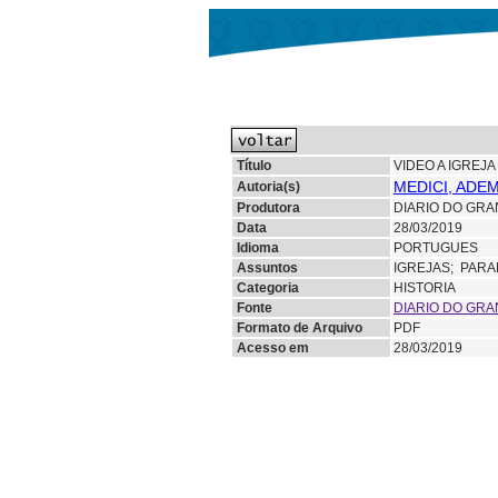
Título
VIDEO A IGREJ
MEDICI, ADE
Autoria(s)
Produtora
DIARIO DO GRA
Data
28/03/2019
Idioma
PORTUGUES
Assuntos
IGREJAS;
PARA
Categoria
HISTORIA
Fonte
DIARIO DO GRA
Formato de Arquivo
PDF
Acesso em
28/03/2019