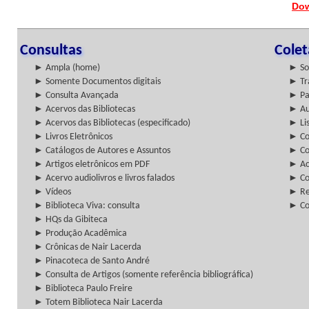
Dow
Consultas
Cole
► Ampla (home)
► So
► Somente Documentos digitais
► Tr
► Consulta Avançada
► Pa
► Acervos das Bibliotecas
► Au
► Acervos das Bibliotecas (especificado)
► Lis
► Livros Eletrônicos
► Col
► Catálogos de Autores e Assuntos
► Co
► Artigos eletrônicos em PDF
► Ac
► Acervo audiolivros e livros falados
► Co
► Vídeos
► Re
► Biblioteca Viva: consulta
► Co
► HQs da Gibiteca
► Produção Acadêmica
► Crônicas de Nair Lacerda
► Pinacoteca de Santo André
► Consulta de Artigos (somente referência bibliográfica)
► Biblioteca Paulo Freire
► Totem Biblioteca Nair Lacerda