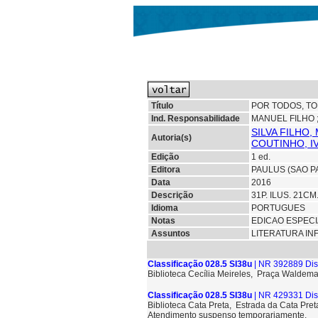
Título
POR TODOS, TO
Ind. Responsabilidade
MANUEL FILHO 
SILVA FILHO,
Autoria(s)
COUTINHO, I
Edição
1 ed.
Editora
PAULUS (SAO P
Data
2016
Descrição
31P. ILUS. 21C
Idioma
PORTUGUES
Notas
EDICAO ESPECI
Assuntos
LITERATURA IN
Classificação 028.5 SI38u
| NR 392889 Dis
Biblioteca Cecília Meireles, Praça Waldem
Classificação 028.5 SI38u
| NR 429331 Dis
Biblioteca Cata Preta, Estrada da Cata Pre
Atendimento suspenso temporariamente.