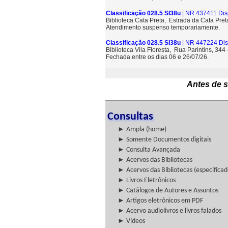
Classificação 028.5 SI38u
| NR 437411 Dis
Biblioteca Cata Preta, Estrada da Cata Pre
Atendimento suspenso temporariamente.
Classificação 028.5 SI38u
| NR 447224 Dis
Biblioteca Vila Floresta, Rua Parintins, 344
Fechada entre os dias 06 e 26/07/26.
Antes de s
Consultas
► Ampla (home)
► Somente Documentos digitais
► Consulta Avançada
► Acervos das Bibliotecas
► Acervos das Bibliotecas (especificad
► Livros Eletrônicos
► Catálogos de Autores e Assuntos
► Artigos eletrônicos em PDF
► Acervo audiolivros e livros falados
► Vídeos