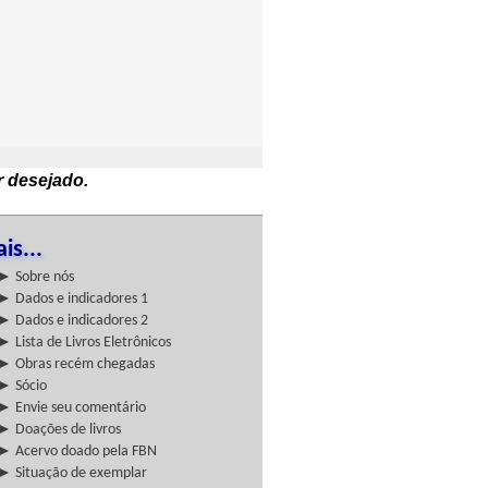
r desejado.
is...
► Sobre nós
► Dados e indicadores 1
► Dados e indicadores 2
► Lista de Livros Eletrônicos
► Obras recém chegadas
► Sócio
► Envie seu comentário
► Doações de livros
► Acervo doado pela FBN
► Situação de exemplar