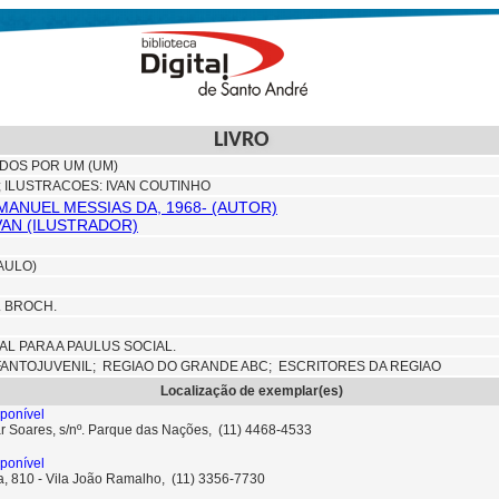
LIVRO
DOS POR UM (UM)
; ILUSTRACOES: IVAN COUTINHO
 MANUEL MESSIAS DA, 1968- (AUTOR)
VAN (ILUSTRADOR)
AULO)
M. BROCH.
AL PARA A PAULUS SOCIAL.
FANTOJUVENIL;
REGIAO DO GRANDE ABC; ESCRITORES DA REGIAO
Localização de exemplar(es)
ponível
ar Soares, s/nº. Parque das Nações, (11) 4468-4533
ponível
ta, 810 - Vila João Ramalho, (11) 3356-7730