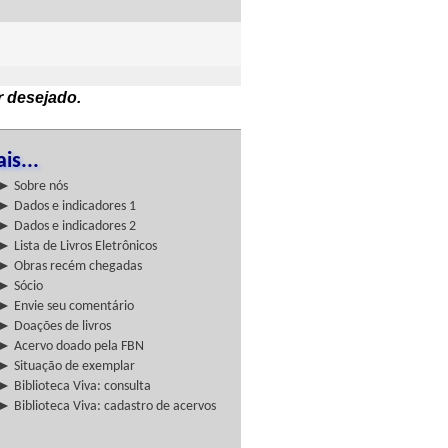
r desejado.
is...
► Sobre nós
► Dados e indicadores 1
► Dados e indicadores 2
► Lista de Livros Eletrônicos
► Obras recém chegadas
► Sócio
► Envie seu comentário
► Doações de livros
► Acervo doado pela FBN
► Situação de exemplar
► Biblioteca Viva: consulta
► Biblioteca Viva: cadastro de acervos