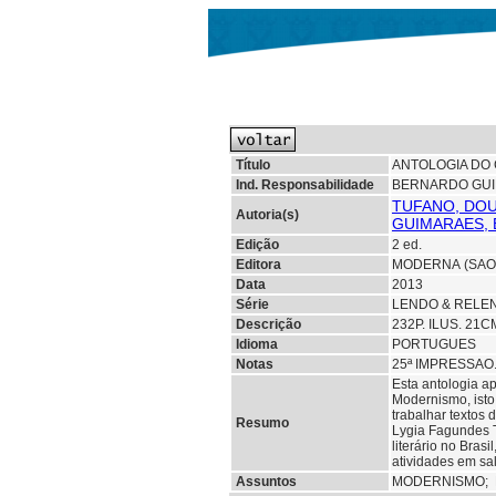
Título
ANTOLOGIA DO
Ind. Responsabilidade
BERNARDO GUIM
TUFANO, DOU
Autoria(s)
GUIMARAES, 
Edição
2 ed.
Editora
MODERNA (SAO
Data
2013
Série
LENDO & RELE
Descrição
232P. ILUS. 21
Idioma
PORTUGUES
Notas
25ª IMPRESSAO
Esta antologia a
Modernismo, isto
trabalhar textos 
Resumo
Lygia Fagundes T
literário no Bras
atividades em sal
Assuntos
MODERNISMO;