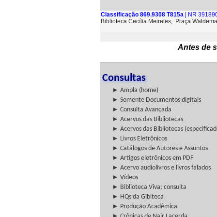
Classificação 869.9308 T815a
| NR 391890
Biblioteca Cecília Meireles, Praça Waldem
Antes de s
Consultas
► Ampla (home)
► Somente Documentos digitais
► Consulta Avançada
► Acervos das Bibliotecas
► Acervos das Bibliotecas (especificad
► Livros Eletrônicos
► Catálogos de Autores e Assuntos
► Artigos eletrônicos em PDF
► Acervo audiolivros e livros falados
► Vídeos
► Biblioteca Viva: consulta
► HQs da Gibiteca
► Produção Acadêmica
► Crônicas de Nair Lacerda