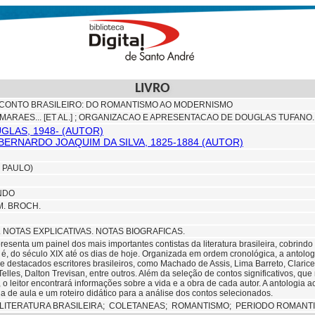
LIVRO
 CONTO BRASILEIRO: DO ROMANTISMO AO MODERNISMO
ARAES... [ET AL.] ; ORGANIZACAO E APRESENTACAO DE DOUGLAS TUFANO.
GLAS, 1948- (AUTOR)
BERNARDO JOAQUIM DA SILVA, 1825-1884 (AUTOR)
 PAULO)
NDO
CM. BROCH.
. NOTAS EXPLICATIVAS. NOTAS BIOGRAFICAS.
presenta um painel dos mais importantes contistas da literatura brasileira, cobri
 é, do século XIX até os dias de hoje. Organizada em ordem cronológica, a antolog
de destacados escritores brasileiros, como Machado de Assis, Lima Barreto, Claric
elles, Dalton Trevisan, entre outros. Além da seleção de contos significativos, 
il, o leitor encontrará informações sobre a vida e a obra de cada autor. A antolo
a de aula e um roteiro didático para a análise dos contos selecionados.
LITERATURA BRASILEIRA;
COLETANEAS;
ROMANTISMO;
PERIODO ROMANTI