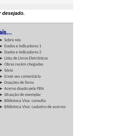
r desejado.
is...
► Sobre nós
► Dados e indicadores 1
► Dados e indicadores 2
► Lista de Livros Eletrônicos
► Obras recém chegadas
► Sócio
► Envie seu comentário
► Doações de livros
► Acervo doado pela FBN
► Situação de exemplar
► Biblioteca Viva: consulta
► Biblioteca Viva: cadastro de acervos