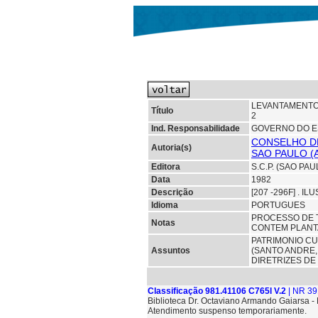
LEVANTAMENTO 
Título
2
Ind. Responsabilidade
GOVERNO DO E
CONSELHO DE
Autoria(s)
SAO PAULO (
Editora
S.C.P. (SAO PAU
Data
1982
Descrição
[207 -296F] . IL
Idioma
PORTUGUES
PROCESSO DE T
Notas
CONTEM PLANTA
PATRIMONIO C
Assuntos
(SANTO ANDRE,
DIRETRIZES D
Classificação 981.41106 C765l V.2
| NR 39
Biblioteca Dr. Octaviano Armando Gaiarsa 
Atendimento suspenso temporariamente.