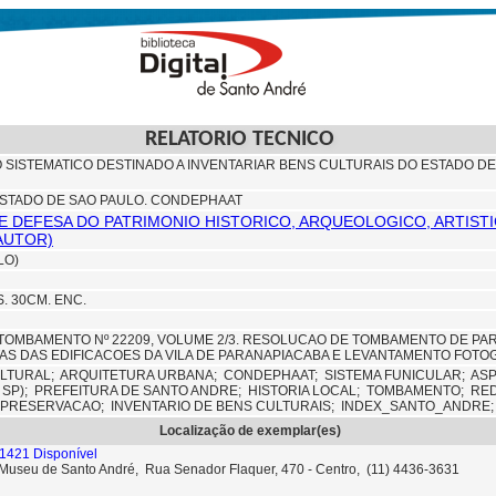
RELATORIO TECNICO
SISTEMATICO DESTINADO A INVENTARIAR BENS CULTURAIS DO ESTADO DE
STADO DE SAO PAULO. CONDEPHAAT
 DEFESA DO PATRIMONIO HISTORICO, ARQUEOLOGICO, ARTISTI
AUTOR)
LO)
US. 30CM. ENC.
OMBAMENTO Nº 22209, VOLUME 2/3. RESOLUCAO DE TOMBAMENTO DE PARANA
S DAS EDIFICACOES DA VILA DE PARANAPIACABA E LEVANTAMENTO FOTOGR
ULTURAL;
ARQUITETURA URBANA;
CONDEPHAAT;
SISTEMA FUNICULAR;
ASP
 SP);
PREFEITURA DE SANTO ANDRE;
HISTORIA LOCAL;
TOMBAMENTO;
RED
E PRESERVACAO;
INVENTARIO DE BENS CULTURAIS;
INDEX_SANTO_ANDRE;
Localização de exemplar(es)
1421 Disponível
- Museu de Santo André, Rua Senador Flaquer, 470 - Centro, (11) 4436-3631