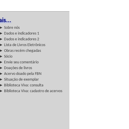
is...
► Sobre nós
► Dados e indicadores 1
► Dados e indicadores 2
► Lista de Livros Eletrônicos
► Obras recém chegadas
► Sócio
► Envie seu comentário
► Doações de livros
► Acervo doado pela FBN
► Situação de exemplar
► Biblioteca Viva: consulta
► Biblioteca Viva: cadastro de acervos