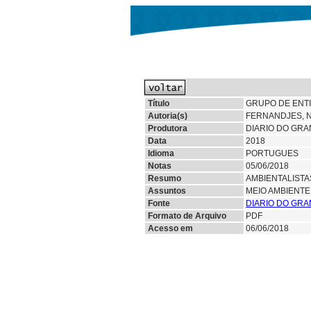
Título
GRUPO DE ENT
Autoria(s)
FERNANDJES, N
Produtora
DIARIO DO GRA
Data
2018
Idioma
PORTUGUES
Notas
05/06/2018
Resumo
AMBIENTALISTA
Assuntos
MEIO AMBIENT
Fonte
DIARIO DO GRA
Formato de Arquivo
PDF
Acesso em
06/06/2018