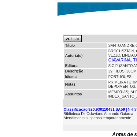
Título
SANTO ANDRE 
BROCHSZTAIN,
VEZZO, LINEIA 
Autoria(s)
GIAVARINA, 
Editora
S.C.P. (SANTO 
Descrição
39F. ILUS. 30CM
Idioma
PORTUGUES
PRIMEIRA TURM
Notas
DEPOIMENTOS.
MEMORIAS;
AU
Assuntos
INDEX_SANTO
Classificação 920.930110431 SA59
| NR 3
Biblioteca Dr. Octaviano Armando Gaiarsa 
Atendimento suspenso temporariamente.
Antes de s