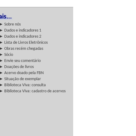
is...
► Sobre nós
► Dados e indicadores 1
► Dados e indicadores 2
► Lista de Livros Eletrônicos
► Obras recém chegadas
► Sócio
► Envie seu comentário
► Doações de livros
► Acervo doado pela FBN
► Situação de exemplar
► Biblioteca Viva: consulta
► Biblioteca Viva: cadastro de acervos