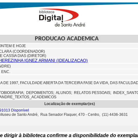
PRODUCAO ACADEMICA
ONTEM E HOJE
 CLARA (COORDENADOR)
DE CASSIA DIAS (DIRETOR)
THEREZINHA IGNEZ ARMANI (IDEALIZACAO)
ANDRE)
. ENC.
A DE 1997, FACULDADE ABERTA DA TERCEIRA FASE DA VIDA, DAS FACULD
TOBIOGRAFIA;
DEPOIMENTOS;
ALUNOS;
RELATOS PESSOAIS;
INDEX_SANT
_ANDRE_TEXTOS_ACADEMICOS
Localização de exemplar(es)
91013 Disponível
- Museu de Santo André, Rua Senador Flaquer, 470 - Centro, (11) 4436-3631
e dirigir à biblioteca confirme a disponibilidade do exempla