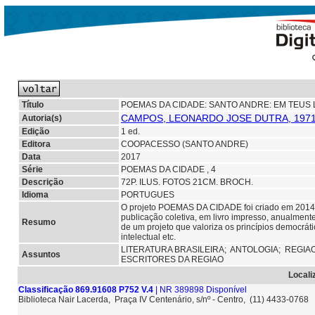
Título
POEMAS DA CIDADE: SANTO ANDRE: EM TEUS 
CAMPOS, LEONARDO JOSE DUTRA, 197
Autoria(s)
Edição
1 ed.
Editora
COOPACESSO (SANTO ANDRE)
Data
2017
Série
POEMAS DA CIDADE , 4
Descrição
72P. ILUS. FOTOS 21CM. BROCH.
Idioma
PORTUGUES
O projeto POEMAS DA CIDADE foi criado em 2014 e 
publicação coletiva, em livro impresso, anualmen
Resumo
de um projeto que valoriza os princípios democráti
intelectual etc.
LITERATURA BRASILEIRA;
ANTOLOGIA;
REGIA
Assuntos
ESCRITORES DA REGIAO
Locali
Classificação 869.91608 P752 V.4
| NR 389898 Disponível
Biblioteca Nair Lacerda, Praça IV Centenário, s/nº - Centro, (11) 4433-0768