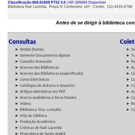
Classificação 869.91608 P752 V.4
| NR 389899 Disponível
Biblioteca Nair Lacerda, Praça IV Centenário, s/nº - Centro, (11) 4433-0768
Antes de se dirigir à biblioteca c
Consultas
Cole
► Ampla (home)
► So
► Somente Documentos digitais
► Tr
► Consulta Avançada
► Pa
► Acervos das Bibliotecas
► Au
► Acervos das Bibliotecas (especificado)
► Lis
► Livros Eletrônicos
► Col
► Catálogos de Autores e Assuntos
► Co
► Artigos eletrônicos em PDF
► Ac
► Acervo audiolivros e livros falados
► Co
► Vídeos
► Re
► Biblioteca Viva: consulta
► Co
► HQs da Gibiteca
► Produção Acadêmica
► Crônicas de Nair Lacerda
► Pinacoteca de Santo André