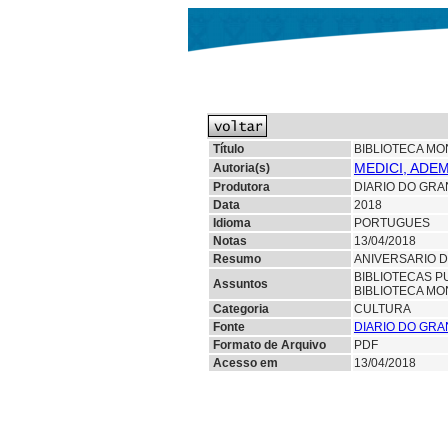
Título
BIBLIOTECA MO
MEDICI, ADE
Autoria(s)
Produtora
DIARIO DO GRA
Data
2018
Idioma
PORTUGUES
Notas
13/04/2018
Resumo
ANIVERSARIO D
BIBLIOTECAS P
Assuntos
BIBLIOTECA MO
Categoria
CULTURA
Fonte
DIARIO DO GRA
Formato de Arquivo
PDF
Acesso em
13/04/2018