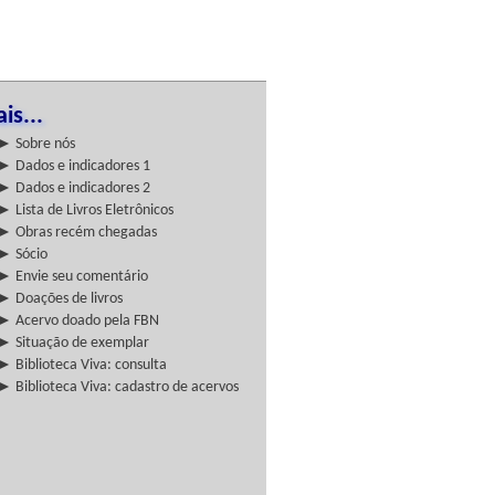
is...
► Sobre nós
► Dados e indicadores 1
► Dados e indicadores 2
► Lista de Livros Eletrônicos
► Obras recém chegadas
► Sócio
► Envie seu comentário
► Doações de livros
► Acervo doado pela FBN
► Situação de exemplar
► Biblioteca Viva: consulta
► Biblioteca Viva: cadastro de acervos