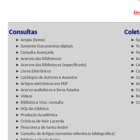
Do
Consultas
Cole
► Ampla (home)
► So
► Somente Documentos digitais
► Tr
► Consulta Avançada
► Pa
► Acervos das Bibliotecas
► Au
► Acervos das Bibliotecas (especificado)
► Lis
► Livros Eletrônicos
► Col
► Catálogos de Autores e Assuntos
► Co
► Artigos eletrônicos em PDF
► Ac
► Acervo audiolivros e livros falados
► Co
► Vídeos
► Re
► Biblioteca Viva: consulta
► Co
► HQs da Gibiteca
► Produção Acadêmica
► Crônicas de Nair Lacerda
► Pinacoteca de Santo André
► Consulta de Artigos (somente referência bibliográfica)