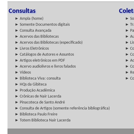
Consultas
Cole
► Ampla (home)
► So
► Somente Documentos digitais
► Tr
► Consulta Avançada
► Pa
► Acervos das Bibliotecas
► Au
► Acervos das Bibliotecas (especificado)
► Lis
► Livros Eletrônicos
► Col
► Catálogos de Autores e Assuntos
► Co
► Artigos eletrônicos em PDF
► Ac
► Acervo audiolivros e livros falados
► Co
► Vídeos
► Re
► Biblioteca Viva: consulta
► Co
► HQs da Gibiteca
► Produção Acadêmica
► Crônicas de Nair Lacerda
► Pinacoteca de Santo André
► Consulta de Artigos (somente referência bibliográfica)
► Biblioteca Paulo Freire
► Totem Biblioteca Nair Lacerda