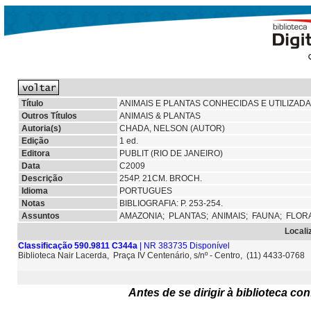
Título
ANIMAIS E PLANTAS CONHECIDAS E UTILIZAD
Outros Títulos
ANIMAIS & PLANTAS
Autoria(s)
CHADA, NELSON (AUTOR)
Edição
1 ed.
Editora
PUBLIT (RIO DE JANEIRO)
Data
C2009
Descrição
254P. 21CM. BROCH.
Idioma
PORTUGUES
Notas
BIBLIOGRAFIA: P. 253-254.
Assuntos
AMAZONIA;
PLANTAS;
ANIMAIS;
FAUNA;
FLOR
Locali
Classificação 590.9811 C344a
| NR 383735 Disponível
Biblioteca Nair Lacerda, Praça IV Centenário, s/nº - Centro, (11) 4433-0768
Antes de se dirigir à biblioteca c