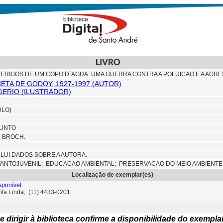
LIVRO
ERIGOS DE UM COPO D`AGUA: UMA GUERRA CONTRA A POLUICAO E A AGR
IETA DE GODOY, 1927-1997 (AUTOR)
ERIO (ILUSTRADOR)
ULO)
JUNTO
M. BROCH.
NCLUI DADOS SOBRE A AUTORA.
FANTOJUVENIL;
EDUCACAO AMBIENTAL;
PRESERVACAO DO MEIO AMBIENTE
Localização de exemplar(es)
sponível
Vila Linda, (11) 4433-0201
e dirigir à biblioteca confirme a disponibilidade do exempla