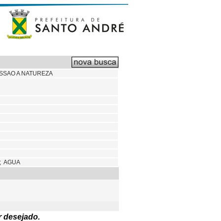
ESSAO A NATUREZA
; AGUA
r desejado.