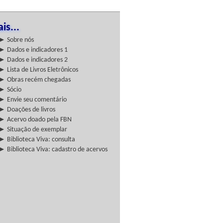
is...
► Sobre nós
► Dados e indicadores 1
► Dados e indicadores 2
► Lista de Livros Eletrônicos
► Obras recém chegadas
► Sócio
► Envie seu comentário
► Doações de livros
► Acervo doado pela FBN
► Situação de exemplar
► Biblioteca Viva: consulta
► Biblioteca Viva: cadastro de acervos