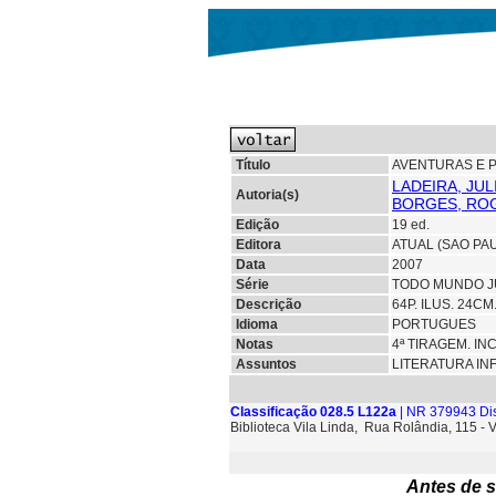
Título
AVENTURAS E P
LADEIRA, JUL
Autoria(s)
BORGES, ROG
Edição
19 ed.
Editora
ATUAL (SAO PA
Data
2007
Série
TODO MUNDO 
Descrição
64P. ILUS. 24C
Idioma
PORTUGUES
Notas
4ª TIRAGEM. I
Assuntos
LITERATURA IN
Classificação 028.5 L122a
| NR 379943 Di
Biblioteca Vila Linda, Rua Rolândia, 115 - 
Antes de s