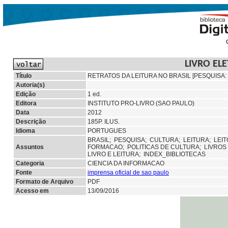
LIVRO EL
Título
RETRATOS DA LEITURA NO BRASIL [PESQUISA: 
Autoria(s)
Edição
1 ed.
Editora
INSTITUTO PRO-LIVRO (SAO PAULO)
Data
2012
Descrição
185P. ILUS.
Idioma
PORTUGUES
BRASIL;
PESQUISA;
CULTURA;
LEITURA;
LEI
Assuntos
FORMACAO;
POLITICAS DE CULTURA;
LIVROS
LIVRO E LEITURA; INDEX_BIBLIOTECAS
Categoria
CIENCIA DA INFORMACAO
Fonte
imprensa oficial de sao paulo
Formato de Arquivo
PDF
Acesso em
13/09/2016