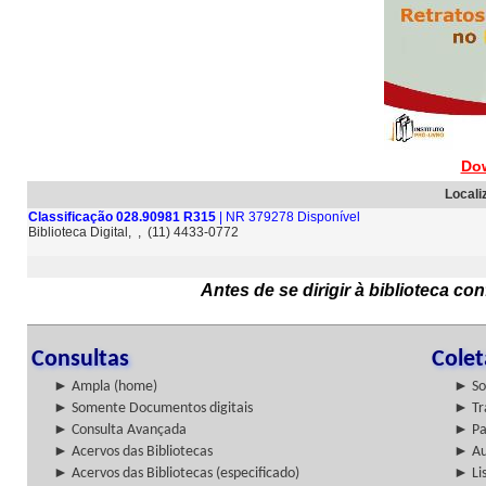
Do
Locali
Classificação 028.90981 R315
| NR 379278 Disponível
Biblioteca Digital, , (11) 4433-0772
Antes de se dirigir à biblioteca c
Consultas
Cole
► Ampla (home)
► So
► Somente Documentos digitais
► Tr
► Consulta Avançada
► Pa
► Acervos das Bibliotecas
► Au
► Acervos das Bibliotecas (especificado)
► Lis