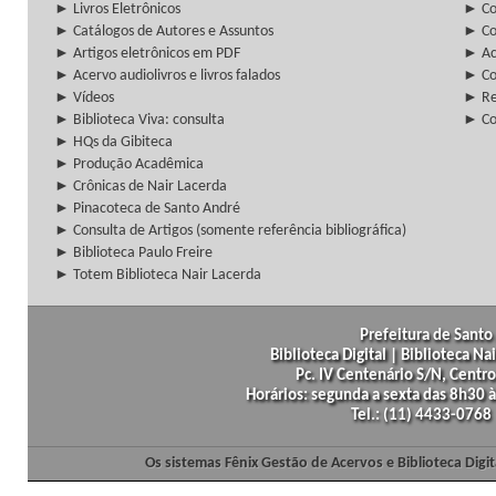
► Livros Eletrônicos
► Col
► Catálogos de Autores e Assuntos
► Co
► Artigos eletrônicos em PDF
► Ac
► Acervo audiolivros e livros falados
► Co
► Vídeos
► Re
► Biblioteca Viva: consulta
► Co
► HQs da Gibiteca
► Produção Acadêmica
► Crônicas de Nair Lacerda
► Pinacoteca de Santo André
► Consulta de Artigos (somente referência bibliográfica)
► Biblioteca Paulo Freire
► Totem Biblioteca Nair Lacerda
Prefeitura de Santo 
Biblioteca Digital | Biblioteca N
Pc. IV Centenário S/N, Centro
Horários: segunda a sexta das 8h30
Tel.: (11) 4433-0768
Os sistemas Fênix Gestão de Acervos e Biblioteca Dig