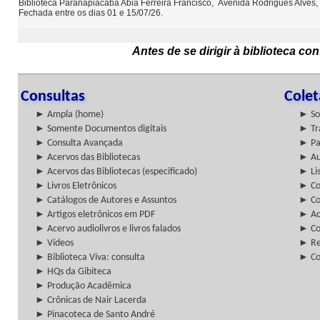
Biblioteca Paranapiacaba Abia Ferreira Francisco, Avenida Rodrigues Alves,
Fechada entre os dias 01 e 15/07/26.
Antes de se dirigir à biblioteca c
Consultas
Cole
► Ampla (home)
► So
► Somente Documentos digitais
► Tr
► Consulta Avançada
► Pa
► Acervos das Bibliotecas
► Au
► Acervos das Bibliotecas (especificado)
► Lis
► Livros Eletrônicos
► Col
► Catálogos de Autores e Assuntos
► Co
► Artigos eletrônicos em PDF
► Ac
► Acervo audiolivros e livros falados
► Co
► Vídeos
► Re
► Biblioteca Viva: consulta
► Co
► HQs da Gibiteca
► Produção Acadêmica
► Crônicas de Nair Lacerda
► Pinacoteca de Santo André