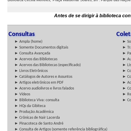
Biblioteca Cecília Meireles, Praça Waldemar Soares, s/nº. Parque das Naçõ
Antes de se dirigir à biblioteca c
Consultas
Cole
► Ampla (home)
► So
► Somente Documentos digitais
► Tr
► Consulta Avançada
► Pa
► Acervos das Bibliotecas
► Au
► Acervos das Bibliotecas (especificado)
► Lis
► Livros Eletrônicos
► Col
► Catálogos de Autores e Assuntos
► Co
► Artigos eletrônicos em PDF
► Ac
► Acervo audiolivros e livros falados
► Co
► Vídeos
► Re
► Biblioteca Viva: consulta
► Co
► HQs da Gibiteca
► Produção Acadêmica
► Crônicas de Nair Lacerda
► Pinacoteca de Santo André
► Consulta de Artigos (somente referência bibliográfica)