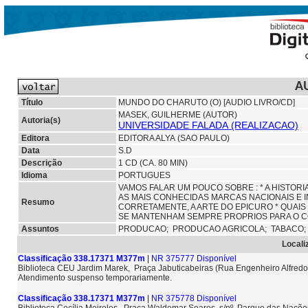
A
Título
MUNDO DO CHARUTO (O) [AUDIO LIVRO/CD]
MASEK, GUILHERME (AUTOR)
Autoria(s)
UNIVERSIDADE FALADA (REALIZACAO)
Editora
EDITORA ALYA (SAO PAULO)
Data
S.D
Descrição
1 CD (CA. 80 MIN)
Idioma
PORTUGUES
VAMOS FALAR UM POUCO SOBRE : * A HISTOR
AS MAIS CONHECIDAS MARCAS NACIONAIS E 
Resumo
CORRETAMENTE, A ARTE DO EPICURO * QUAI
SE MANTENHAM SEMPRE PROPRIOS PARA O C
Assuntos
PRODUCAO;
PRODUCAO AGRICOLA;
TABACO
Locali
Classificação 338.17371 M377m
| NR 375777 Disponível
Biblioteca CEU Jardim Marek, Praça Jabuticabeiras (Rua Engenheiro Alfredo
Atendimento suspenso temporariamente.
Classificação 338.17371 M377m
| NR 375778 Disponível