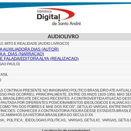
AUDIOLIVRO
: MITO E REALIDADE [AUDIO LIVRO/CD]
A AUXILIADORA DIAS (AUTOR)
A A. DIAS (NARRAÇAO)
E FALADA/EDITORA ALYA (REALIZACAO)
(SAO PAULO)
RASIL
)
S CONTINUA PRESENTE NO IMAGINARIO POLITICO BRASILEIRO ATE A ATUAL
SSO PAIS OCORREU, PRINCIPALMENTE, ENTRE OS ANOS 1920-1950, MAS 
L BRASILEIRO ATE DECADAS RECENTES. A CONTROVERTIDA ATUACAO DESS
FOI PAUTADA POR DIFERENTES POSICIONAMENTOS IDEOLOGICOS E ALIANCAS
OMO "PAI DOS POBRES E MAE DOS RICOS", GETULIO VARGAS, ENTRETANTO
FINICOES. CONHECER A CONTRADITORIA FIGURA DESSE ESTADISTA BRASIL
SCAMINHOS DA HISTORIA BRASILEIRA DO SECULO XX.
RIA;
POLITICA;
IDEOLOGIAS POLITICAS;
VARGAS, GETULIO;
VARGAS, GETULI
Localização de exemplar(es)