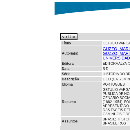
Título
GETULIO VARGAS
GUZZO, MARI
GUZZO, MARI
Autoria(s)
UNIVERSIDAD
Editora
EDITORA ALYA 
Data
S.D
Série
HISTORIA DO B
Descrição
1 CD (CA. 75MIN
Idioma
PORTUGUES
GETULIO VARGA
PUBLICA DE NO
CENARIO SOCIA
Resumo
(1882-1954), 
APRESENTADO C
DAS FACEIS DE
CAMINHOS E DE
BRASIL;
HISTO
Assuntos
BRASILEIROS