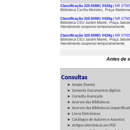
Classificação 320.50981 V426g
| NR 37565
Biblioteca Cecília Meireles, Praça Waldem
Classificação 320.50981 V426g
| NR 37565
Biblioteca CEU Jardim Marek, Praça Jabuti
Atendimento suspenso temporariamente.
Classificação 320.50981 V426g
| NR 37565
Biblioteca CEU Jardim Marek, Praça Jabuti
Atendimento suspenso temporariamente.
Antes de s
Consultas
► Ampla (home)
► Somente Documentos digitais
► Consulta Avançada
► Acervos das Bibliotecas
► Acervos das Bibliotecas (especificad
► Livros Eletrônicos
► Catálogos de Autores e Assuntos
► Artigos eletrônicos em PDF