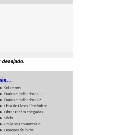
r desejado.
is...
► Sobre nós
► Dados e indicadores 1
► Dados e indicadores 2
► Lista de Livros Eletrônicos
► Obras recém chegadas
► Sócio
► Envie seu comentário
► Doações de livros