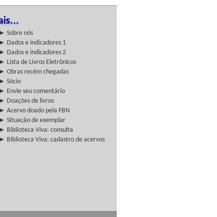
is...
► Sobre nós
► Dados e indicadores 1
► Dados e indicadores 2
► Lista de Livros Eletrônicos
► Obras recém chegadas
► Sócio
► Envie seu comentário
► Doações de livros
► Acervo doado pela FBN
► Situação de exemplar
► Biblioteca Viva: consulta
► Biblioteca Viva: cadastro de acervos