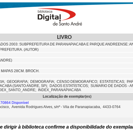
LIVRO
DOS 2003: SUBPREFEITURA DE PARANAPIACABA E PARQUE ANDREENSE: A
PREFEITURA. (AUTOR)
 ANDRE)
F. MAPAS 28CM. BROCH.
RIA;
GEOGRAFIA;
DEMOGRAFIA;
CENSO DEMOGRAFICO;
ESTATISTICAS;
PA
ACABA (SANTO ANDRE, SP);
DADOS ESTATISTICOS;
SUMARIO DE DADOS - 
DEX_SANTO_ANDRE; INDEX_PARANAPIACABA
Localização de exemplar(es)
370864 Disponível
ncisco, Avenida Rodrigues Alves, s/nº - Vila de Paranapiacaba, 4433-0764
e dirigir à biblioteca confirme a disponibilidade do exempla