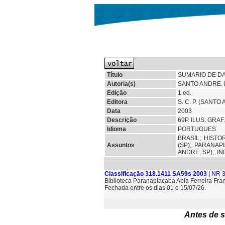
Título
SUMARIO DE DA
Autoria(s)
SANTO ANDRE. 
Edição
1 ed.
Editora
S. C. P. (SANTO
Data
2003
Descrição
69P. ILUS. GRA
Idioma
PORTUGUES
BRASIL;
HISTO
Assuntos
(SP);
PARANAPI
ANDRE, SP);
IN
Classificação 318.1411 SA59s 2003
| NR 
Biblioteca Paranapiacaba Abia Ferreira Fra
Fechada entre os dias 01 e 15/07/26.
Antes de s