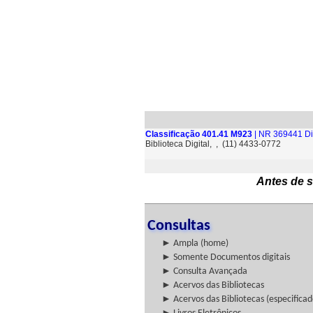
Classificação 401.41 M923
| NR 369441 Di
Biblioteca Digital, , (11) 4433-0772
Antes de s
Consultas
► Ampla (home)
► Somente Documentos digitais
► Consulta Avançada
► Acervos das Bibliotecas
► Acervos das Bibliotecas (especificad