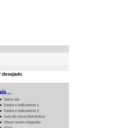
r desejado.
is...
► Sobre nós
► Dados e indicadores 1
► Dados e indicadores 2
► Lista de Livros Eletrônicos
► Obras recém chegadas