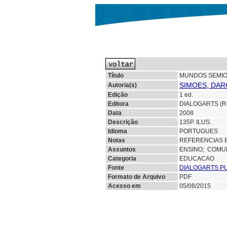
Título
MUNDOS SEMIO
SIMOES, DAR
Autoria(s)
Edição
1 ed.
Editora
DIALOGARTS (R
Data
2008
Descrição
135P. ILUS.
Idioma
PORTUGUES
Notas
REFERENCIAS B
Assuntos
ENSINO;
COMU
Categoria
EDUCACAO
Fonte
DIALOGARTS P
Formato de Arquivo
PDF
Acesso em
05/08/2015