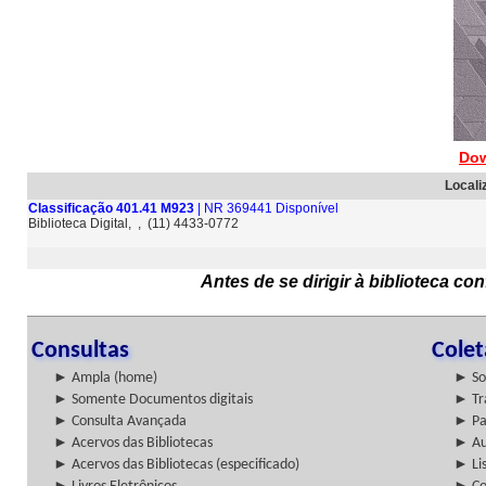
Dow
Locali
Classificação 401.41 M923
| NR 369441 Disponível
Biblioteca Digital, , (11) 4433-0772
Antes de se dirigir à biblioteca c
Consultas
Cole
► Ampla (home)
► So
► Somente Documentos digitais
► Tr
► Consulta Avançada
► Pa
► Acervos das Bibliotecas
► Au
► Acervos das Bibliotecas (especificado)
► Lis