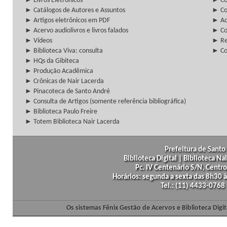
► Livros Eletrônicos
► Col
► Catálogos de Autores e Assuntos
► Co
► Artigos eletrônicos em PDF
► Ac
► Acervo audiolivros e livros falados
► Co
► Vídeos
► Re
► Biblioteca Viva: consulta
► Co
► HQs da Gibiteca
► Produção Acadêmica
► Crônicas de Nair Lacerda
► Pinacoteca de Santo André
► Consulta de Artigos (somente referência bibliográfica)
► Biblioteca Paulo Freire
► Totem Biblioteca Nair Lacerda
Prefeitura de Santo 
Biblioteca Digital | Biblioteca N
Pc. IV Centenário S/N, Centro
Horários: segunda a sexta das 8h30
Tel.: (11) 4433-0768
Os sistemas Fênix Gestão de Acervos e Biblioteca Dig