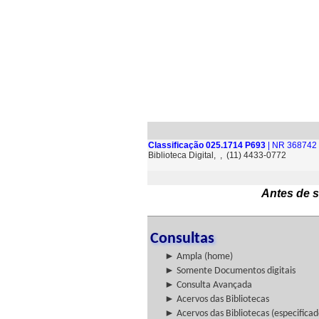
Classificação 025.1714 P693
| NR 368742 
Biblioteca Digital, , (11) 4433-0772
Antes de s
Consultas
► Ampla (home)
► Somente Documentos digitais
► Consulta Avançada
► Acervos das Bibliotecas
► Acervos das Bibliotecas (especificad