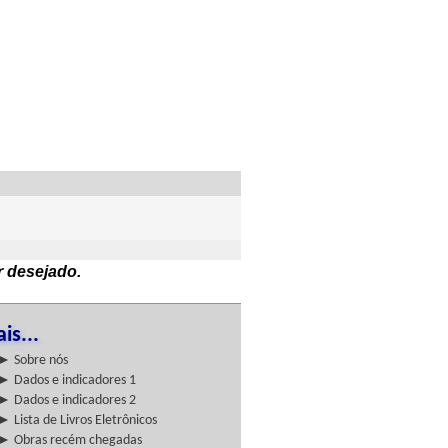
r desejado.
is...
► Sobre nós
► Dados e indicadores 1
► Dados e indicadores 2
► Lista de Livros Eletrônicos
► Obras recém chegadas