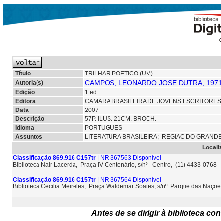
Título
TRILHAR POETICO (UM)
CAMPOS, LEONARDO JOSE DUTRA, 1971
Autoria(s)
Edição
1 ed.
Editora
CAMARA BRASILEIRA DE JOVENS ESCRITORES 
Data
2007
Descrição
57P. ILUS. 21CM. BROCH.
Idioma
PORTUGUES
Assuntos
LITERATURA BRASILEIRA;
REGIAO DO GRAND
Locali
Classificação 869.916 C157tr
| NR 367563 Disponível
Biblioteca Nair Lacerda, Praça IV Centenário, s/nº - Centro, (11) 4433-0768
Classificação 869.916 C157tr
| NR 367564 Disponível
Biblioteca Cecília Meireles, Praça Waldemar Soares, s/nº. Parque das Naçõ
Antes de se dirigir à biblioteca c