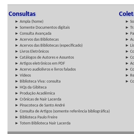
Consultas
Cole
► Ampla (home)
► So
► Somente Documentos digitais
► Tr
► Consulta Avançada
► Pa
► Acervos das Bibliotecas
► Au
► Acervos das Bibliotecas (especificado)
► Lis
► Livros Eletrônicos
► Col
► Catálogos de Autores e Assuntos
► Co
► Artigos eletrônicos em PDF
► Ac
► Acervo audiolivros e livros falados
► Co
► Vídeos
► Re
► Biblioteca Viva: consulta
► Co
► HQs da Gibiteca
► Produção Acadêmica
► Crônicas de Nair Lacerda
► Pinacoteca de Santo André
► Consulta de Artigos (somente referência bibliográfica)
► Biblioteca Paulo Freire
► Totem Biblioteca Nair Lacerda