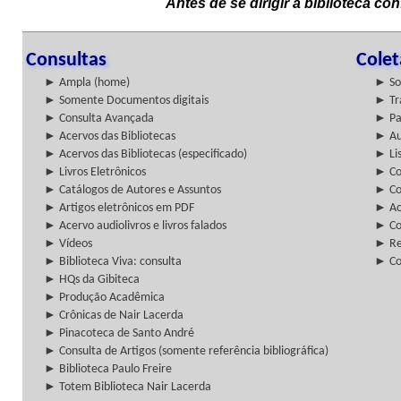
Antes de se dirigir à biblioteca c
Consultas
Cole
► Ampla (home)
► So
► Somente Documentos digitais
► Tr
► Consulta Avançada
► Pa
► Acervos das Bibliotecas
► Au
► Acervos das Bibliotecas (especificado)
► Lis
► Livros Eletrônicos
► Col
► Catálogos de Autores e Assuntos
► Co
► Artigos eletrônicos em PDF
► Ac
► Acervo audiolivros e livros falados
► Co
► Vídeos
► Re
► Biblioteca Viva: consulta
► Co
► HQs da Gibiteca
► Produção Acadêmica
► Crônicas de Nair Lacerda
► Pinacoteca de Santo André
► Consulta de Artigos (somente referência bibliográfica)
► Biblioteca Paulo Freire
► Totem Biblioteca Nair Lacerda