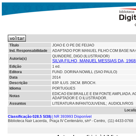
Título
JOAO E O PE DE FEIJAO
Ind. Responsabilidade
ADAPTADO POR MANUEL FILHO COM BASE NA 
QUINDERE, DIGO (ILUSTRADOR)
Autoria(s)
SILVA FILHO, MANUEL MESSIAS DA, 196
Edição
1 ed.
Editora
FUND. DORINA NOWILL (SAO PAULO)
Data
2014
Descrição
83P. ILUS. 28CM. BROCH.
Idioma
PORTUGUES
EDICAO EM BRAILLE E EM FONTE AMPLIADA. 
Notas
ADAPTADOR E O ILUSTRADOR.
Assuntos
LITERATURA INFANTOJUVENIL; AUDIOLIVROS
Locali
Classificação 028.5 SI38j
| NR 393993 Disponível
Biblioteca Nair Lacerda, Praça IV Centenário, s/nº - Centro, (11) 4433-0768