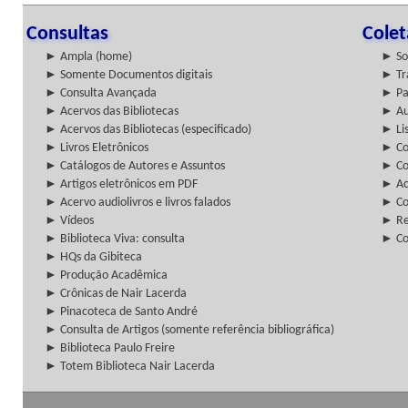
Consultas
Cole
► Ampla (home)
► So
► Somente Documentos digitais
► Tr
► Consulta Avançada
► Pa
► Acervos das Bibliotecas
► Au
► Acervos das Bibliotecas (especificado)
► Lis
► Livros Eletrônicos
► Col
► Catálogos de Autores e Assuntos
► Co
► Artigos eletrônicos em PDF
► Ac
► Acervo audiolivros e livros falados
► Co
► Vídeos
► Re
► Biblioteca Viva: consulta
► Co
► HQs da Gibiteca
► Produção Acadêmica
► Crônicas de Nair Lacerda
► Pinacoteca de Santo André
► Consulta de Artigos (somente referência bibliográfica)
► Biblioteca Paulo Freire
► Totem Biblioteca Nair Lacerda