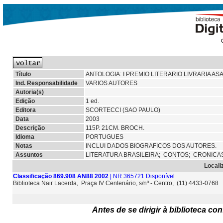
Título
ANTOLOGIA: I PREMIO LITERARIO LIVRARIA AS
Ind. Responsabilidade
VARIOS AUTORES
Autoria(s)
Edição
1 ed.
Editora
SCORTECCI (SAO PAULO)
Data
2003
Descrição
115P. 21CM. BROCH.
Idioma
PORTUGUES
Notas
INCLUI DADOS BIOGRAFICOS DOS AUTORES.
Assuntos
LITERATURA BRASILEIRA;
CONTOS;
CRONICA
Locali
Classificação 869.908 AN88 2002
| NR 365721 Disponível
Biblioteca Nair Lacerda, Praça IV Centenário, s/nº - Centro, (11) 4433-0768
Antes de se dirigir à biblioteca c