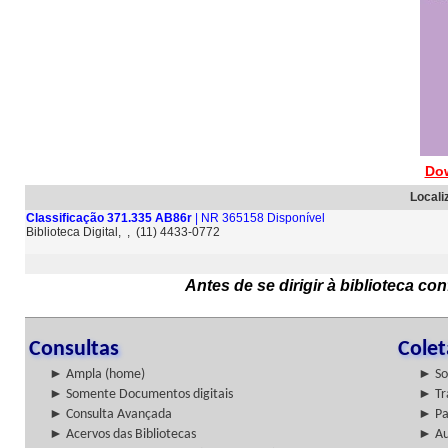
Do
Locali
Classificação 371.335 AB86r
| NR 365158 Disponível
Biblioteca Digital, , (11) 4433-0772
Antes de se dirigir à biblioteca c
Consultas
Cole
► Ampla (home)
► So
► Somente Documentos digitais
► Tr
► Consulta Avançada
► Pa
► Acervos das Bibliotecas
► Au