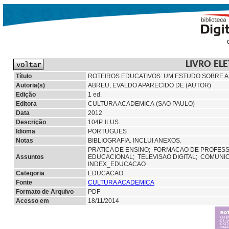
LIVRO EL
Título
ROTEIROS EDUCATIVOS: UM ESTUDO SOBRE A A
Autoria(s)
ABREU, EVALDO APARECIDO DE (AUTOR)
Edição
1 ed.
Editora
CULTURA ACADEMICA (SAO PAULO)
Data
2012
Descrição
104P. ILUS.
Idioma
PORTUGUES
Notas
BIBLIOGRAFIA. INCLUI ANEXOS.
PRATICA DE ENSINO;
FORMACAO DE PROFES
Assuntos
EDUCACIONAL;
TELEVISAO DIGITAL;
COMUNIC
INDEX_EDUCACAO
Categoria
EDUCACAO
Fonte
CULTURA ACADEMICA
Formato de Arquivo
PDF
Acesso em
18/11/2014