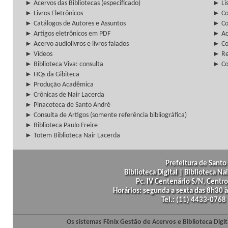
► Acervos das Bibliotecas (especificado)
► Lis
► Livros Eletrônicos
► Col
► Catálogos de Autores e Assuntos
► Co
► Artigos eletrônicos em PDF
► Ac
► Acervo audiolivros e livros falados
► Co
► Vídeos
► Re
► Biblioteca Viva: consulta
► Co
► HQs da Gibiteca
► Produção Acadêmica
► Crônicas de Nair Lacerda
► Pinacoteca de Santo André
► Consulta de Artigos (somente referência bibliográfica)
► Biblioteca Paulo Freire
► Totem Biblioteca Nair Lacerda
Prefeitura de Santo 
Biblioteca Digital | Biblioteca N
Pc. IV Centenário S/N, Centro
Horários: segunda a sexta das 8h30
Tel.: (11) 4433-0768
Os sistemas Fênix Gestão de Acervos e Biblioteca Dig