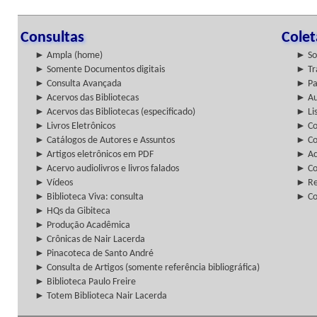
Consultas
Cole
► Ampla (home)
► So
► Somente Documentos digitais
► Tr
► Consulta Avançada
► Pa
► Acervos das Bibliotecas
► Au
► Acervos das Bibliotecas (especificado)
► Lis
► Livros Eletrônicos
► Col
► Catálogos de Autores e Assuntos
► Co
► Artigos eletrônicos em PDF
► Ac
► Acervo audiolivros e livros falados
► Co
► Vídeos
► Re
► Biblioteca Viva: consulta
► Co
► HQs da Gibiteca
► Produção Acadêmica
► Crônicas de Nair Lacerda
► Pinacoteca de Santo André
► Consulta de Artigos (somente referência bibliográfica)
► Biblioteca Paulo Freire
► Totem Biblioteca Nair Lacerda