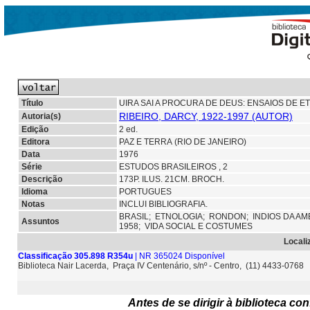
Título
UIRA SAI A PROCURA DE DEUS: ENSAIOS DE E
RIBEIRO, DARCY, 1922-1997 (AUTOR)
Autoria(s)
Edição
2 ed.
Editora
PAZ E TERRA (RIO DE JANEIRO)
Data
1976
Série
ESTUDOS BRASILEIROS , 2
Descrição
173P. ILUS. 21CM. BROCH.
Idioma
PORTUGUES
Notas
INCLUI BIBLIOGRAFIA.
BRASIL;
ETNOLOGIA;
RONDON;
INDIOS DA A
Assuntos
1958; VIDA SOCIAL E COSTUMES
Locali
Classificação 305.898 R354u
| NR 365024 Disponível
Biblioteca Nair Lacerda, Praça IV Centenário, s/nº - Centro, (11) 4433-0768
Antes de se dirigir à biblioteca c