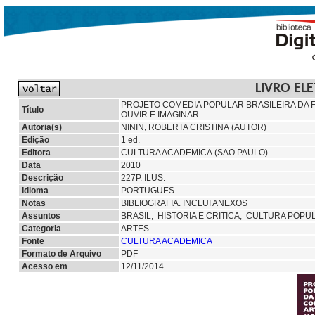
LIVRO EL
PROJETO COMEDIA POPULAR BRASILEIRA DA F
Título
OUVIR E IMAGINAR
Autoria(s)
NININ, ROBERTA CRISTINA (AUTOR)
Edição
1 ed.
Editora
CULTURA ACADEMICA (SAO PAULO)
Data
2010
Descrição
227P. ILUS.
Idioma
PORTUGUES
Notas
BIBLIOGRAFIA. INCLUI ANEXOS
Assuntos
BRASIL;
HISTORIA E CRITICA;
CULTURA POPU
Categoria
ARTES
Fonte
CULTURA ACADEMICA
Formato de Arquivo
PDF
Acesso em
12/11/2014