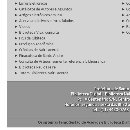
► Livros Eletrônicos
► Col
► Catálogos de Autores e Assuntos
► Co
► Artigos eletrônicos em PDF
► Ac
► Acervo audiolivros e livros falados
► Co
► Vídeos
► Re
► Biblioteca Viva: consulta
► Co
► HQs da Gibiteca
► Produção Acadêmica
► Crônicas de Nair Lacerda
► Pinacoteca de Santo André
► Consulta de Artigos (somente referência bibliográfica)
► Biblioteca Paulo Freire
► Totem Biblioteca Nair Lacerda
Prefeitura de Santo 
Biblioteca Digital | Biblioteca N
Pc. IV Centenário S/N, Centro
Horários: segunda a sexta das 8h30
Tel.: (11) 4433-0768
Os sistemas Fênix Gestão de Acervos e Biblioteca Dig