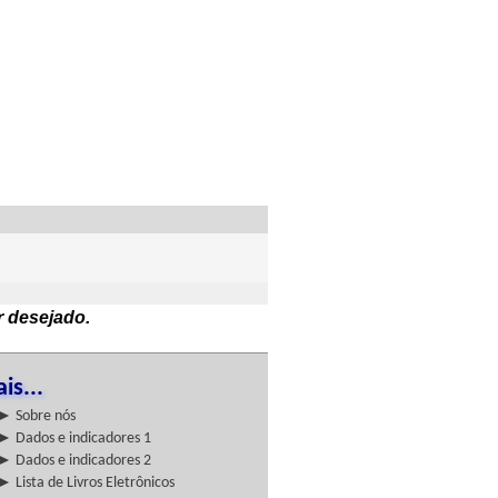
r desejado.
is...
► Sobre nós
► Dados e indicadores 1
► Dados e indicadores 2
► Lista de Livros Eletrônicos