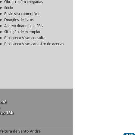
► Obras recém chegadas
► Sócio
► Envie seu comentário
► Doações de livros
► Acervo doado pela FBN
► Situação de exemplar
► Biblioteca Viva: consulta
► Biblioteca Viva: cadastro de acervos
ndré
 às 16h
efeitura de Santo André