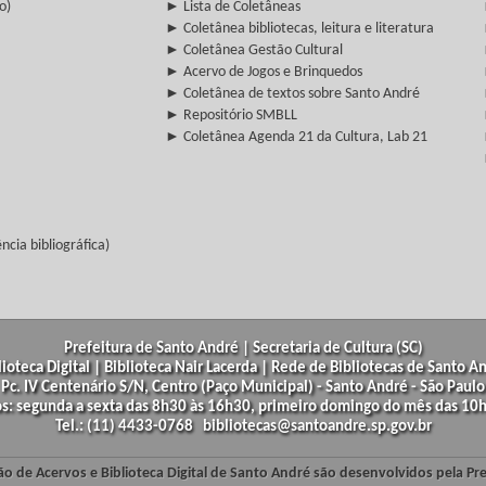
o)
► Lista de Coletâneas
► Coletânea bibliotecas, leitura e literatura
► Coletânea Gestão Cultural
► Acervo de Jogos e Brinquedos
► Coletânea de textos sobre Santo André
► Repositório SMBLL
► Coletânea Agenda 21 da Cultura, Lab 21
cia bibliográfica)
Prefeitura de Santo André | Secretaria de Cultura (SC)
lioteca Digital | Biblioteca Nair Lacerda | Rede de Bibliotecas de Santo A
Pc. IV Centenário S/N, Centro (Paço Municipal) - Santo André - São Paulo
os: segunda a sexta das 8h30 às 16h30, primeiro domingo do mês das 10h
Tel.: (11) 4433-0768 bibliotecas@santoandre.sp.gov.br
ão de Acervos e Biblioteca Digital de Santo André são desenvolvidos pela Pr