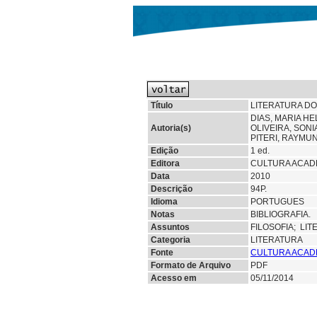
Título
LITERATURA DO
DIAS, MARIA H
Autoria(s)
OLIVEIRA, SON
PITERI, RAYMU
Edição
1 ed.
Editora
CULTURA ACADE
Data
2010
Descrição
94P.
Idioma
PORTUGUES
Notas
BIBLIOGRAFIA.
Assuntos
FILOSOFIA;
LIT
Categoria
LITERATURA
Fonte
CULTURA ACAD
Formato de Arquivo
PDF
Acesso em
05/11/2014