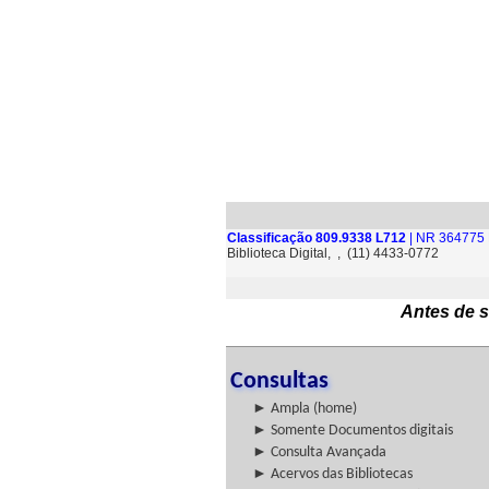
Classificação 809.9338 L712
| NR 364775 
Biblioteca Digital, , (11) 4433-0772
Antes de s
Consultas
► Ampla (home)
► Somente Documentos digitais
► Consulta Avançada
► Acervos das Bibliotecas