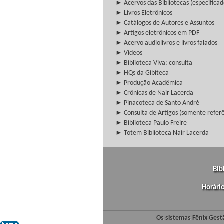
► Acervos das Bibliotecas (especificad
► Livros Eletrônicos
► Catálogos de Autores e Assuntos
► Artigos eletrônicos em PDF
► Acervo audiolivros e livros falados
► Vídeos
► Biblioteca Viva: consulta
► HQs da Gibiteca
► Produção Acadêmica
► Crônicas de Nair Lacerda
► Pinacoteca de Santo André
► Consulta de Artigos (somente referên
► Biblioteca Paulo Freire
► Totem Biblioteca Nair Lacerda
Bib
Horári
Os sistemas Fênix Gest