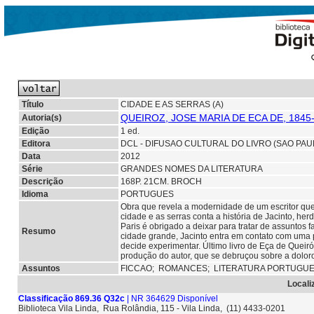
Título
CIDADE E AS SERRAS (A)
QUEIROZ, JOSE MARIA DE ECA DE, 1845
Autoria(s)
Edição
1 ed.
Editora
DCL - DIFUSAO CULTURAL DO LIVRO (SAO PAU
Data
2012
Série
GRANDES NOMES DA LITERATURA
Descrição
168P. 21CM. BROCH
Idioma
PORTUGUES
Obra que revela a modernidade de um escritor que r
cidade e as serras conta a história de Jacinto, her
Paris é obrigado a deixar para tratar de assuntos 
Resumo
cidade grande, Jacinto entra em contato com uma
decide experimentar. Último livro de Eça de Queir
produção do autor, que se debruçou sobre a dolo
Assuntos
FICCAO;
ROMANCES; LITERATURA PORTUGU
Locali
Classificação 869.36 Q32c
| NR 364629 Disponível
Biblioteca Vila Linda, Rua Rolândia, 115 - Vila Linda, (11) 4433-0201