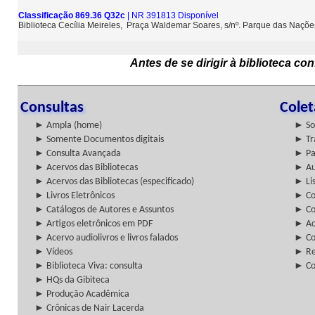
Classificação 869.36 Q32c
| NR 391813 Disponível
Biblioteca Cecília Meireles, Praça Waldemar Soares, s/nº. Parque das Naçõ
Antes de se dirigir à biblioteca c
Consultas
Cole
► Ampla (home)
► So
► Somente Documentos digitais
► Tr
► Consulta Avançada
► Pa
► Acervos das Bibliotecas
► Au
► Acervos das Bibliotecas (especificado)
► Lis
► Livros Eletrônicos
► Col
► Catálogos de Autores e Assuntos
► Co
► Artigos eletrônicos em PDF
► Ac
► Acervo audiolivros e livros falados
► Co
► Vídeos
► Re
► Biblioteca Viva: consulta
► Co
► HQs da Gibiteca
► Produção Acadêmica
► Crônicas de Nair Lacerda