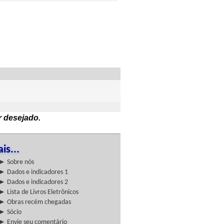
r desejado.
is...
► Sobre nós
► Dados e indicadores 1
► Dados e indicadores 2
► Lista de Livros Eletrônicos
► Obras recém chegadas
► Sócio
► Envie seu comentário