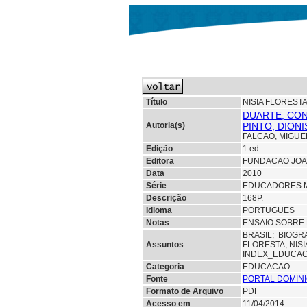
Título
NISIA FLOREST
DUARTE, CON
Autoria(s)
PINTO, DION
FALCAO, MIGUE
Edição
1 ed.
Editora
FUNDACAO JOA
Data
2010
Série
EDUCADORES 
Descrição
168P.
Idioma
PORTUGUES
Notas
ENSAIO SOBRE 
BRASIL;
BIOGR
Assuntos
FLORESTA, NIS
INDEX_EDUCA
Categoria
EDUCACAO
Fonte
PORTAL DOMINI
Formato de Arquivo
PDF
Acesso em
11/04/2014