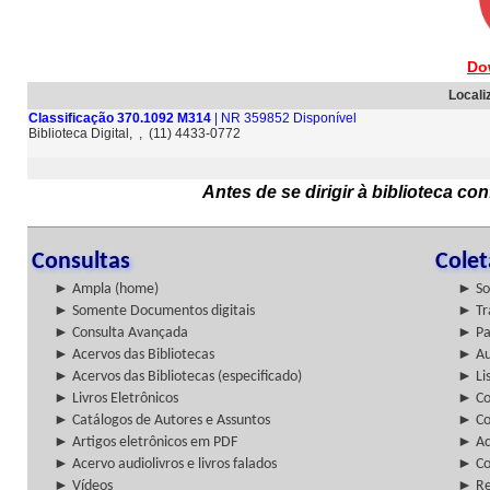
Do
Locali
Classificação 370.1092 M314
| NR 359852 Disponível
Biblioteca Digital, , (11) 4433-0772
Antes de se dirigir à biblioteca c
Consultas
Cole
► Ampla (home)
► So
► Somente Documentos digitais
► Tr
► Consulta Avançada
► Pa
► Acervos das Bibliotecas
► Au
► Acervos das Bibliotecas (especificado)
► Lis
► Livros Eletrônicos
► Col
► Catálogos de Autores e Assuntos
► Co
► Artigos eletrônicos em PDF
► Ac
► Acervo audiolivros e livros falados
► Co
► Vídeos
► Re