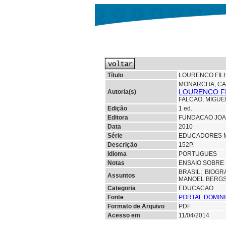
Título
LOURENCO FIL
MONARCHA, CA
LOURENCO F
Autoria(s)
FALCAO, MIGUE
Edição
1 ed.
Editora
FUNDACAO JOA
Data
2010
Série
EDUCADORES 
Descrição
152P.
Idioma
PORTUGUES
Notas
ENSAIO SOBRE 
BRASIL;
BIOGR
Assuntos
MANOEL BERGS
Categoria
EDUCACAO
Fonte
PORTAL DOMINI
Formato de Arquivo
PDF
Acesso em
11/04/2014