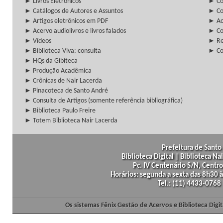
► Livros Eletrônicos
► Col
► Catálogos de Autores e Assuntos
► Co
► Artigos eletrônicos em PDF
► Ac
► Acervo audiolivros e livros falados
► Co
► Vídeos
► Re
► Biblioteca Viva: consulta
► Co
► HQs da Gibiteca
► Produção Acadêmica
► Crônicas de Nair Lacerda
► Pinacoteca de Santo André
► Consulta de Artigos (somente referência bibliográfica)
► Biblioteca Paulo Freire
► Totem Biblioteca Nair Lacerda
Prefeitura de Santo 
Biblioteca Digital | Biblioteca N
Pc. IV Centenário S/N, Centro
Horários: segunda a sexta das 8h30
Tel.: (11) 4433-0768
Os sistemas Fênix Gestão de Acervos e Biblioteca Dig