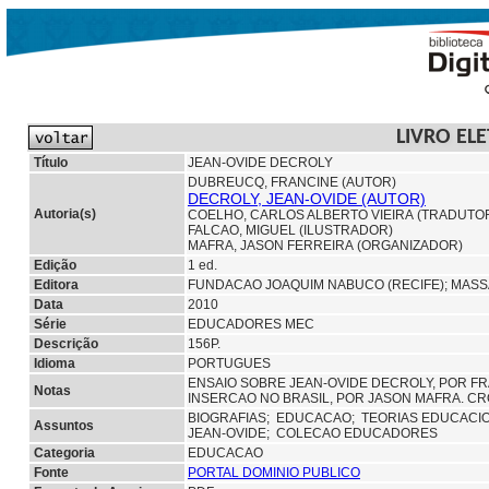
LIVRO EL
Título
JEAN-OVIDE DECROLY
DUBREUCQ, FRANCINE (AUTOR)
DECROLY, JEAN-OVIDE (AUTOR)
Autoria(s)
COELHO, CARLOS ALBERTO VIEIRA (TRADUTO
FALCAO, MIGUEL (ILUSTRADOR)
MAFRA, JASON FERREIRA (ORGANIZADOR)
Edição
1 ed.
Editora
FUNDACAO JOAQUIM NABUCO (RECIFE);
MASS
Data
2010
Série
EDUCADORES MEC
Descrição
156P.
Idioma
PORTUGUES
ENSAIO SOBRE JEAN-OVIDE DECROLY, POR F
Notas
INSERCAO NO BRASIL, POR JASON MAFRA. CR
BIOGRAFIAS;
EDUCACAO;
TEORIAS EDUCACI
Assuntos
JEAN-OVIDE; COLECAO EDUCADORES
Categoria
EDUCACAO
Fonte
PORTAL DOMINIO PUBLICO