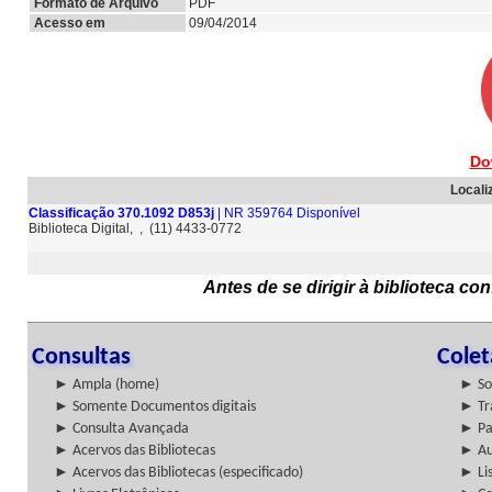
Formato de Arquivo
PDF
Acesso em
09/04/2014
Do
Locali
Classificação 370.1092 D853j
| NR 359764 Disponível
Biblioteca Digital, , (11) 4433-0772
Antes de se dirigir à biblioteca c
Consultas
Cole
► Ampla (home)
► So
► Somente Documentos digitais
► Tr
► Consulta Avançada
► Pa
► Acervos das Bibliotecas
► Au
► Acervos das Bibliotecas (especificado)
► Lis