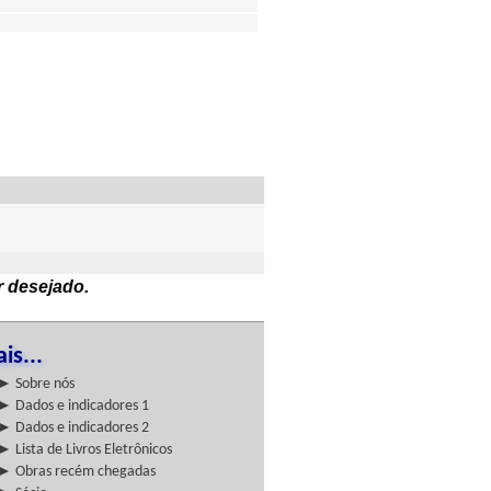
r desejado.
is...
► Sobre nós
► Dados e indicadores 1
► Dados e indicadores 2
► Lista de Livros Eletrônicos
► Obras recém chegadas