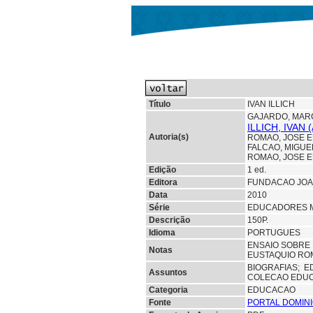
Título
IVAN ILLICH
GAJARDO, MAR
ILLICH, IVAN
Autoria(s)
ROMAO, JOSE 
FALCAO, MIGUE
ROMAO, JOSE 
Edição
1 ed.
Editora
FUNDACAO JOA
Data
2010
Série
EDUCADORES 
Descrição
150P.
Idioma
PORTUGUES
ENSAIO SOBRE 
Notas
EUSTAQUIO ROM
BIOGRAFIAS;
E
Assuntos
COLECAO EDU
Categoria
EDUCACAO
Fonte
PORTAL DOMINI