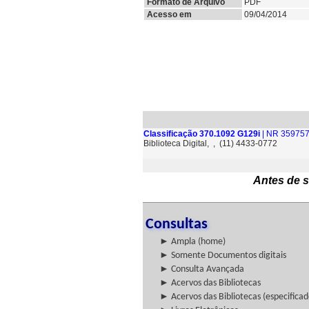
Formato de Arquivo
PDF
Acesso em
09/04/2014
Classificação 370.1092 G129i
| NR 359757
Biblioteca Digital, , (11) 4433-0772
Antes de s
Consultas
► Ampla (home)
► Somente Documentos digitais
► Consulta Avançada
► Acervos das Bibliotecas
► Acervos das Bibliotecas (especificad