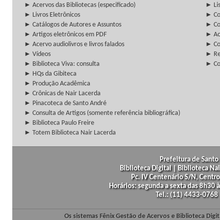
► Acervos das Bibliotecas (especificado)
► Lis
► Livros Eletrônicos
► Col
► Catálogos de Autores e Assuntos
► Co
► Artigos eletrônicos em PDF
► Ac
► Acervo audiolivros e livros falados
► Co
► Vídeos
► Re
► Biblioteca Viva: consulta
► Co
► HQs da Gibiteca
► Produção Acadêmica
► Crônicas de Nair Lacerda
► Pinacoteca de Santo André
► Consulta de Artigos (somente referência bibliográfica)
► Biblioteca Paulo Freire
► Totem Biblioteca Nair Lacerda
Prefeitura de Santo 
Biblioteca Digital | Biblioteca N
Pc. IV Centenário S/N, Centro
Horários: segunda a sexta das 8h30
Tel.: (11) 4433-0768
Os sistemas Fênix Gestão de Acervos e Biblioteca Dig