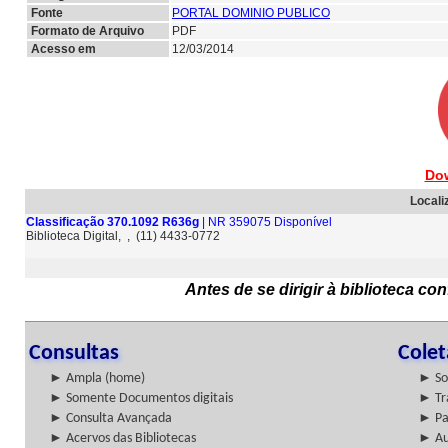
Fonte
PORTAL DOMINIO PUBLICO
Formato de Arquivo
PDF
Acesso em
12/03/2014
Do
Locali
Classificação 370.1092 R636g
| NR 359075 Disponível
Biblioteca Digital, , (11) 4433-0772
Antes de se dirigir à biblioteca c
Consultas
Cole
► Ampla (home)
► So
► Somente Documentos digitais
► Tr
► Consulta Avançada
► Pa
► Acervos das Bibliotecas
► Au