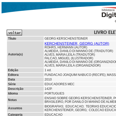
LIVRO EL
Título
GEORG KERSCHENSTEINER
KERCHENSTEINER, GEORG (AUTOR)
ROHRS, HERMANN (AUTOR)
ALMEIDA, DANILO DI MANNO DE (TRADUTOR)
Autoria(s)
ALVES, MARIA LEILA (TRADUTOR)
FALCAO, MIGUEL (ILUSTRADOR)
ALMEIDA, DANILO DI MANNO DE (ORGANIZADO
ALVES, MARIA LEILA (ORGANIZADOR)
Edição
1 ed.
Editora
FUNDACAO JOAQUIM NABUCO (RECIFE);
MASS
Data
2010
Série
EDUCADORES MEC
Descrição
142P.
Idioma
PORTUGUES
ENSAIO SOBRE GEORG KERSCHENSTEINER, P
Notas
BRASILEIRO, POR DANILO DI MANNO DE ALMEID
BIOGRAFIAS;
EDUCACAO;
TEORIAS EDUCACI
Assuntos
KERCHENSTEINER, GEORG; COLECAO EDUC
Categoria
EDUCACAO