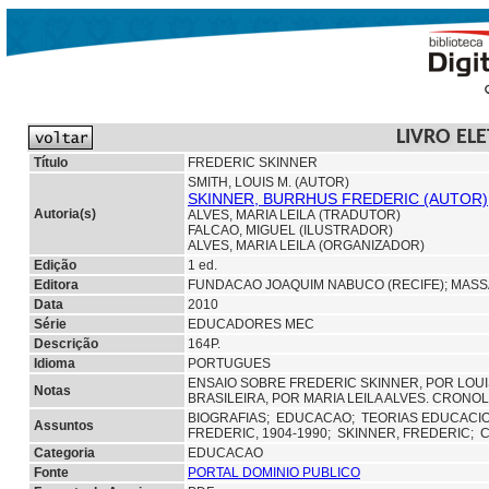
LIVRO EL
Título
FREDERIC SKINNER
SMITH, LOUIS M. (AUTOR)
SKINNER, BURRHUS FREDERIC (AUTOR)
Autoria(s)
ALVES, MARIA LEILA (TRADUTOR)
FALCAO, MIGUEL (ILUSTRADOR)
ALVES, MARIA LEILA (ORGANIZADOR)
Edição
1 ed.
Editora
FUNDACAO JOAQUIM NABUCO (RECIFE);
MASS
Data
2010
Série
EDUCADORES MEC
Descrição
164P.
Idioma
PORTUGUES
ENSAIO SOBRE FREDERIC SKINNER, POR LOUI
Notas
BRASILEIRA, POR MARIA LEILA ALVES. CRONOL
BIOGRAFIAS;
EDUCACAO;
TEORIAS EDUCACI
Assuntos
FREDERIC, 1904-1990;
SKINNER, FREDERIC;
Categoria
EDUCACAO
Fonte
PORTAL DOMINIO PUBLICO