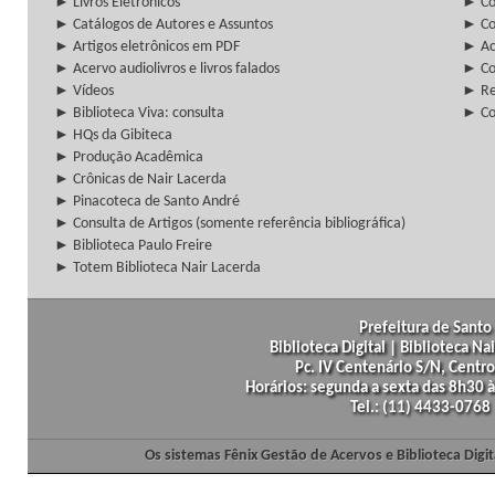
► Livros Eletrônicos
► Col
► Catálogos de Autores e Assuntos
► Co
► Artigos eletrônicos em PDF
► Ac
► Acervo audiolivros e livros falados
► Co
► Vídeos
► Re
► Biblioteca Viva: consulta
► Co
► HQs da Gibiteca
► Produção Acadêmica
► Crônicas de Nair Lacerda
► Pinacoteca de Santo André
► Consulta de Artigos (somente referência bibliográfica)
► Biblioteca Paulo Freire
► Totem Biblioteca Nair Lacerda
Prefeitura de Santo 
Biblioteca Digital | Biblioteca N
Pc. IV Centenário S/N, Centro
Horários: segunda a sexta das 8h30
Tel.: (11) 4433-0768
Os sistemas Fênix Gestão de Acervos e Biblioteca Dig