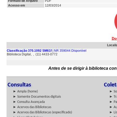
Formato de Arquivo
PDF
Acesso em
12/03/2014
Do
Locali
Classificação 370.1092 SM61f
| NR 359044 Disponível
Biblioteca Digital, , (11) 4433-0772
Antes de se dirigir à biblioteca c
Consultas
Cole
► Ampla (home)
► So
► Somente Documentos digitais
► Tr
► Consulta Avançada
► Pa
► Acervos das Bibliotecas
► Au
► Acervos das Bibliotecas (especificado)
► Lis