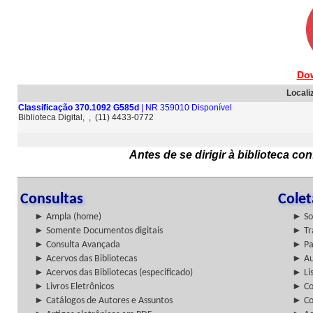
Do
Locali
Classificação 370.1092 G585d
| NR 359010 Disponível
Biblioteca Digital, , (11) 4433-0772
Antes de se dirigir à biblioteca c
Consultas
Cole
► Ampla (home)
► So
► Somente Documentos digitais
► Tr
► Consulta Avançada
► Pa
► Acervos das Bibliotecas
► Au
► Acervos das Bibliotecas (especificado)
► Lis
► Livros Eletrônicos
► Col
► Catálogos de Autores e Assuntos
► Co