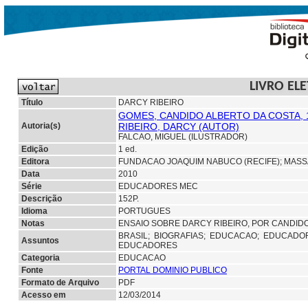
LIVRO EL
Título
DARCY RIBEIRO
GOMES, CANDIDO ALBERTO DA COSTA, 
Autoria(s)
RIBEIRO, DARCY (AUTOR)
FALCAO, MIGUEL (ILUSTRADOR)
Edição
1 ed.
Editora
FUNDACAO JOAQUIM NABUCO (RECIFE);
MASS
Data
2010
Série
EDUCADORES MEC
Descrição
152P.
Idioma
PORTUGUES
Notas
ENSAIO SOBRE DARCY RIBEIRO, POR CANDIDO
BRASIL;
BIOGRAFIAS;
EDUCACAO;
EDUCADO
Assuntos
EDUCADORES
Categoria
EDUCACAO
Fonte
PORTAL DOMINIO PUBLICO
Formato de Arquivo
PDF
Acesso em
12/03/2014