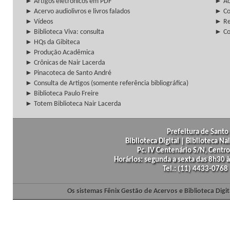
► Artigos eletrônicos em PDF
► Ac
► Acervo audiolivros e livros falados
► Co
► Vídeos
► Re
► Biblioteca Viva: consulta
► Co
► HQs da Gibiteca
► Produção Acadêmica
► Crônicas de Nair Lacerda
► Pinacoteca de Santo André
► Consulta de Artigos (somente referência bibliográfica)
► Biblioteca Paulo Freire
► Totem Biblioteca Nair Lacerda
Prefeitura de Santo 
Biblioteca Digital | Biblioteca N
Pc. IV Centenário S/N, Centro
Horários: segunda a sexta das 8h30
Tel.: (11) 4433-0768
Os sistemas Fênix Gestão de Acervos e Biblioteca Dig