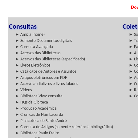
Do
Consultas
Cole
► Ampla (home)
► So
► Somente Documentos digitais
► Tr
► Consulta Avançada
► Pa
► Acervos das Bibliotecas
► Au
► Acervos das Bibliotecas (especificado)
► Lis
► Livros Eletrônicos
► Col
► Catálogos de Autores e Assuntos
► Co
► Artigos eletrônicos em PDF
► Ac
► Acervo audiolivros e livros falados
► Co
► Vídeos
► Re
► Biblioteca Viva: consulta
► Co
► HQs da Gibiteca
► Produção Acadêmica
► Crônicas de Nair Lacerda
► Pinacoteca de Santo André
► Consulta de Artigos (somente referência bibliográfica)
► Biblioteca Paulo Freire