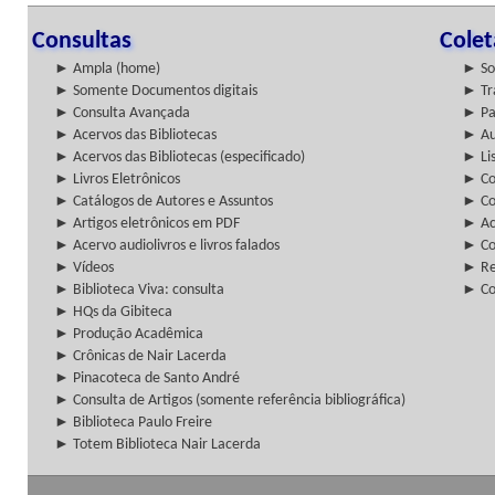
Consultas
Cole
► Ampla (home)
► So
► Somente Documentos digitais
► Tr
► Consulta Avançada
► Pa
► Acervos das Bibliotecas
► Au
► Acervos das Bibliotecas (especificado)
► Lis
► Livros Eletrônicos
► Col
► Catálogos de Autores e Assuntos
► Co
► Artigos eletrônicos em PDF
► Ac
► Acervo audiolivros e livros falados
► Co
► Vídeos
► Re
► Biblioteca Viva: consulta
► Co
► HQs da Gibiteca
► Produção Acadêmica
► Crônicas de Nair Lacerda
► Pinacoteca de Santo André
► Consulta de Artigos (somente referência bibliográfica)
► Biblioteca Paulo Freire
► Totem Biblioteca Nair Lacerda