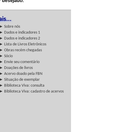
r desejado.
is...
► Sobre nós
► Dados e indicadores 1
► Dados e indicadores 2
► Lista de Livros Eletrônicos
► Obras recém chegadas
► Sócio
► Envie seu comentário
► Doações de livros
► Acervo doado pela FBN
► Situação de exemplar
► Biblioteca Viva: consulta
► Biblioteca Viva: cadastro de acervos