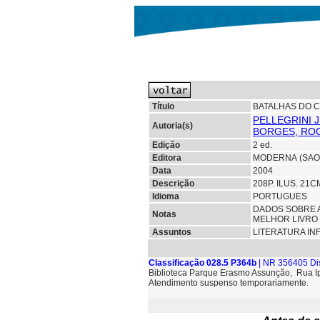
Título
BATALHAS DO C
PELLEGRINI 
Autoria(s)
BORGES, ROG
Edição
2 ed.
Editora
MODERNA (SAO
Data
2004
Descrição
208P. ILUS. 21
Idioma
PORTUGUES
DADOS SOBRE A
Notas
MELHOR LIVRO 
Assuntos
LITERATURA IN
Classificação 028.5 P364b
| NR 356405 Di
Biblioteca Parque Erasmo Assunção, Rua 
Atendimento suspenso temporariamente.