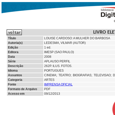
LIVRO EL
Título
LOUISE CARDOSO: A MULHER DO BARBOSA
Autoria(s)
LEDESMA, VILMAR (AUTOR)
Edição
1 ed.
Editora
IMESP (SAO PAULO)
Data
2008
Série
APLAUSO PERFIL
Descrição
262P. ILUS. FOTOS.
Idioma
PORTUGUES
Assuntos
CINEMA;
TEATRO;
BIOGRAFIAS;
TELEVISAO;
D
Categoria
ARTES
Fonte
IMPRENSA OFICIAL
Formato de Arquivo
PDF
Acesso em
09/12/2013