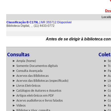
Dow
Locali
Classificação B C179L
| NR 355712 Disponível
Biblioteca Digital, , (11) 4433-0772
Antes de se dirigir à biblioteca c
Consultas
Cole
► Ampla (home)
► So
► Somente Documentos digitais
► Tr
► Consulta Avançada
► Pa
► Acervos das Bibliotecas
► Au
► Acervos das Bibliotecas (especificado)
► Lis
► Livros Eletrônicos
► Col
► Catálogos de Autores e Assuntos
► Co
► Artigos eletrônicos em PDF
► Ac
► Acervo audiolivros e livros falados
► Co
► Vídeos
► Re
► Biblioteca Viva: consulta
► Co