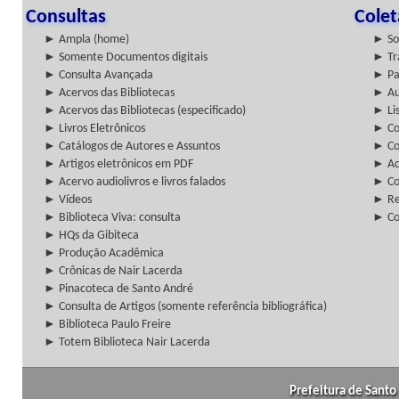
Consultas
Cole
► Ampla (home)
► So
► Somente Documentos digitais
► Tr
► Consulta Avançada
► Pa
► Acervos das Bibliotecas
► Au
► Acervos das Bibliotecas (especificado)
► Lis
► Livros Eletrônicos
► Col
► Catálogos de Autores e Assuntos
► Co
► Artigos eletrônicos em PDF
► Ac
► Acervo audiolivros e livros falados
► Co
► Vídeos
► Re
► Biblioteca Viva: consulta
► Co
► HQs da Gibiteca
► Produção Acadêmica
► Crônicas de Nair Lacerda
► Pinacoteca de Santo André
► Consulta de Artigos (somente referência bibliográfica)
► Biblioteca Paulo Freire
► Totem Biblioteca Nair Lacerda
Prefeitura de Santo 