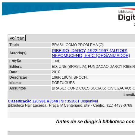
Título
BRASIL COMO PROBLEMA (O)
RIBEIRO, DARCY, 1922-1997 (AUTOR)
Autoria(s)
NEPOMUCENO, ERIC (ORGANIZADOR)
Edição
1 ed.
Editora
ED. UNB (BRASILIA);
FUNDACAO DARCY RIBEIRO
Data
2010
Descrição
106P. 18CM. BROCH.
Idioma
PORTUGUES
Assuntos
BRASIL;
CONDICOES SOCIAIS;
CIVILIZACAO;
C
Locali
Classificação 320.981 R354b
| NR 353001 Disponível
Biblioteca Nair Lacerda, Praça IV Centenário, s/nº - Centro, (11) 4433-0768
Antes de se dirigir à biblioteca c